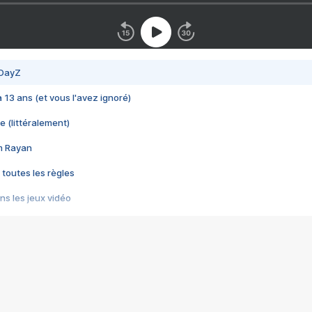
 DayZ
 a 13 ans (et vous l'avez ignoré)
e (littéralement)
im Rayan
 toutes les règles
s les jeux vidéo
us choquant de Rockstar ? - Le scandale BULLY
e plus moche de Steam
du RÊVE tourne au CAUCHEMAR
pendant 8 heures