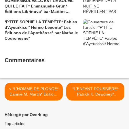
SOMNAMBULES...C'EST LE SOLEIL
QUI LE FAIT* Emmanuelle Grün*
Éditions Librinova* par Martine
Lévesque*
*P'TITE SOPHIE LA TEMPÊTE* Fables
d'Ayeurkissi* Hermo Leconte* Les
Éditions de l'Apothéose* par Nathalie
Courchesne*
Commentaires
< *L'HOMME DE PLONGE*
*L'ENFANT POUSSIÈRE*
Dannie M. Martin* Éditions
Patrick K. Dewdney*
10/18 distribué par
Éditions Au diable Vauvert*
Interforum Canada* par
par Cathy Le Gall* >
Lynda Masicotte*
Hébergé par Overblog
Top articles