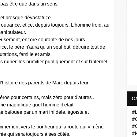
t pas être que dans un sens.
e et presque dévastatrice…
à outrance, et ce, depuis toujours. L'homme froid, au
manipulateur.
usement, encore courante de nos jours.
ce, le père n'aura qu'un seul but, détruire tout de
utations, famille et amis.
 les ruiner, les humilier publiquement et sur l'internet.
'histoire des parents de Marc depuis leur
ros pour certains, mais zéro pour d'autres .
me magnifique quel homme il était.
e bafouée par un mari infidèle, égoïste et
#
#
#
minement vers le bonheur ou la route qui y mène
#
ie qui sera toujours à ses côtés.