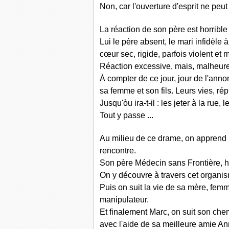
Non, car l'ouverture d'esprit ne peu
La réaction de son père est horribl
Lui le père absent, le mari infidèle 
cœur sec, rigide, parfois violent et 
Réaction excessive, mais, malheure
À compter de ce jour, jour de l'annon
sa femme et son fils. Leurs vies, rép
Jusqu'òu ira-t-il : les jeter à la rue,
Tout y passe ...
Au milieu de ce drame, on apprend l
rencontre.
Son père Médecin sans Frontière, hé
On y découvre à travers cet organis
Puis on suit la vie de sa mère, femm
manipulateur.
Et finalement Marc, on suit son che
avec l'aide de sa meilleure amie Ann