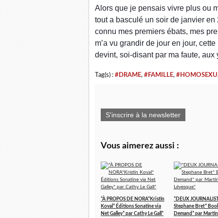
Alors que je pensais vivre plus ou
tout a basculé un soir de janvier en
connu mes premiers ébats, mes prem
m’a vu grandir de jour en jour, cett
devint, soi-disant par ma faute, au
Tag(s) :
#DRAME
,
#FAMILLE
,
#HOMOSEXUA
S'inscrire à la newsletter
Vous aimerez aussi :
*À PROPOS DE NORA*Kristin
*DEUX JOURNALIST
Koval* Éditions Sonatine via
Stephane Bret* Boo
Net Galley* par Cathy Le Gall*
Demand* par Martin