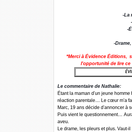
-
La 
-É
-
Drame, 
*Merci à Évidence Éditions, 
l'opportunité de lire c
ÉVI
Le c
ommentaire de Nathalie:
Étant la maman d'un jeune homme h
réaction parentale… Le cœur m'a fai
Marc, 19 ans décide d'annoncer à 
Puis vient le questionnement… Aurait
aveu.
Le drame, les pleurs et plus. Vaut-i