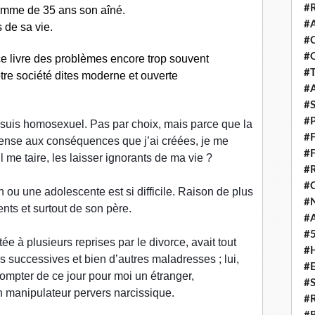
#
omme de 35 ans son aîné.
#
 de sa vie.
#
#
 ce livre des problèmes encore trop souvent
#
re société dites moderne et ouverte
#
#
#
e suis homosexuel. Pas par choix, mais parce que la
#
pense aux conséquences que j’ai créées, je me
#
il me taire, les laisser ignorants de ma vie ?
#
#
u une adolescente est si difficile. Raison de plus
#
nts et surtout de son père.
#
#
ée à plusieurs reprises par le divorce, avait tout
#
 successives et bien d’autres maladresses ; lui,
#
compter de ce jour pour moi un étranger,
#
 manipulateur pervers narcissique.
#