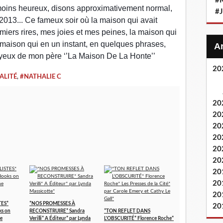
#
 moins heureux, disons approximativement normal,
#
 2013... Ce fameux soir où la maison qui avait
iers rires, mes joies et mes peines, la maison qui
e maison qui en un instant, en quelques phrases,
x yeux de mon père ‘’La Maison De La Honte’’
20
LITÉ
,
#NATHALIE C
20
20
20
20
20
20
20
20
20
ES*
*NOS PROMESSES À
20
ks on
RECONSTRUIRE* Sandra
*TON REFLET DANS
e
Verilli* A Éditeur* par Lynda
L'OBSCURITÉ* Florence Roche*