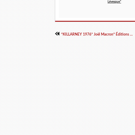
Lévesque*
*KILLARNEY 1976* Joël Macron* Éditions Nouvelle Bibliothèque* par Lynda Massicotte*