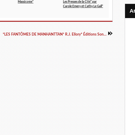
Massicotte*
Les Presses de la Cité* par
Carole Emery et Cathy Le Gall*
*LES FANTÔMES DE MANHANTTAN* R.J. Ellory* Éditions Sonatine, distribué par Interforum Canada* par Lynda Massicotte*