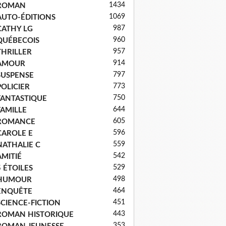
1434
ROMAN
1069
AUTO-ÉDITIONS
987
CATHY LG
960
QUÉBECOIS
957
THRILLER
914
AMOUR
797
SUSPENSE
773
POLICIER
750
FANTASTIQUE
644
FAMILLE
605
ROMANCE
596
CAROLE E
559
NATHALIE C
542
AMITIÉ
529
5 ÉTOILES
498
HUMOUR
464
ENQUÊTE
451
SCIENCE-FICTION
443
ROMAN HISTORIQUE
353