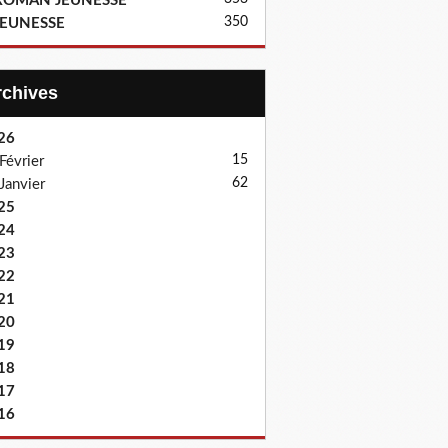
ROMAN JEUNESSE
350
JEUNESSE
Archives
26
15
Février
62
Janvier
25
24
23
22
21
20
19
18
17
16