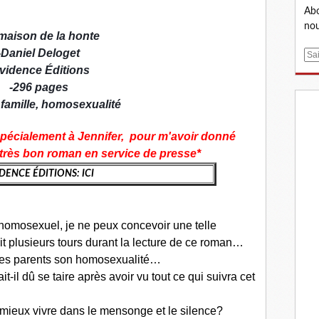
Abo
nou
maison de la honte
-
Daniel Deloget
E
vidence Éditions
m
a
-
296 pages
i
famille, homosexualité
l
spécialement à Jennifer, pour m'avoir donné
e très bon roman en service de presse*
DENCE ÉDITIONS: ICI
omosexuel, je ne peux concevoir une telle
t plusieurs tours durant la lecture de ce roman…
ses parents son homosexualité…
-il dû se taire après avoir vu tout ce qui suivra cet
l mieux vivre dans le mensonge et le silence?