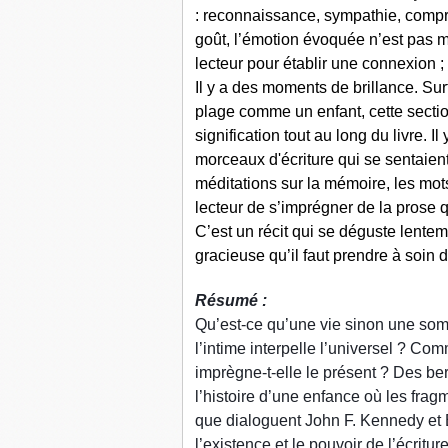
: reconnaissance, sympathie, compr
goût, l’émotion évoquée n’est pas ma
lecteur pour établir une connexion ;
Il y a des moments de brillance. Surt
plage comme un enfant, cette sectio
signification tout au long du livre. 
morceaux d'écriture qui se sentaien
méditations sur la mémoire, les mots 
lecteur de s’imprégner de la prose
C’est un récit qui se déguste lente
gracieuse qu’il faut prendre à soin d
Résumé :
Qu’est-ce qu’une vie sinon une so
l’intime interpelle l’universel ? Co
imprègne-t-elle le présent ? Des be
l’histoire d’une enfance où les fra
que dialoguent John F. Kennedy et B
l’existence et le pouvoir de l’écrit