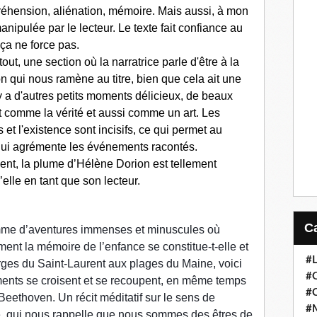
éhension, aliénation, mémoire. Mais aussi, à mon
nipulée par le lecteur. Le texte fait confiance au
 ça ne force pas.
out, une section où la narratrice parle d'être à la
n qui nous ramène au titre, bien que cela ait une
Il y a d'autres petits moments délicieux, de beaux
t comme la vérité et aussi comme un art. Les
et l'existence sont incisifs, ce qui permet au
 qui agrémente les événements racontés.
ment, la plume d’Hélène Dorion est tellement
’elle en tant que son lecteur.
mme d’aventures immenses et minuscules où
mment la mémoire de l’enfance se constitue-t-elle et
#
rges du Saint-Laurent aux plages du Maine, voici
#
gments se croisent et se recoupent, en même temps
#
eethoven. Un récit méditatif sur le sens de
#
ure, qui nous rappelle que nous sommes des êtres de