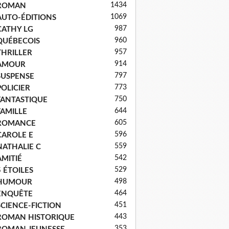
1434
ROMAN
1069
AUTO-ÉDITIONS
987
CATHY LG
960
QUÉBECOIS
957
THRILLER
914
AMOUR
797
SUSPENSE
773
POLICIER
750
FANTASTIQUE
644
FAMILLE
605
ROMANCE
596
CAROLE E
559
NATHALIE C
542
AMITIÉ
529
5 ÉTOILES
498
HUMOUR
464
ENQUÊTE
451
SCIENCE-FICTION
443
ROMAN HISTORIQUE
353