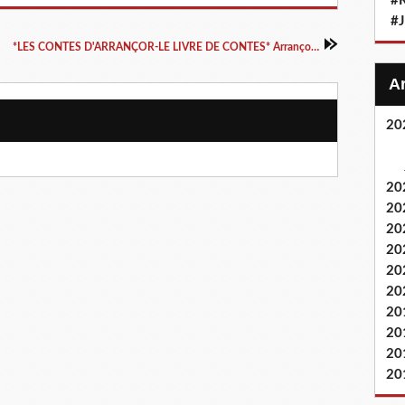
#
#
*LES CONTES D'ARRANÇOR-LE LIVRE DE CONTES* Arrançor M.D. Florian* Auto-édition* par Martine Lévesque*
20
20
20
20
20
20
20
20
20
20
20