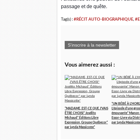
passage et de quête.
Tag(s) :
#RÉCIT AUTO-BIOGRAPHIQUE
,
#
S'inscrire à la newsletter
Vous aimerez aussi :
*UN BÉBÉ À L'HOR
*MADAME, EST-CE QUE J'VAIS
L'épisode d'une gros
ÊTRE CHOISI* Josélito
émouvante* Manon 
Michaud* Éditions Libre
Essor-Livre via Distr
Expression, Groupe Québecor*
par Lynda Massicott
par Lynda Massicotte*