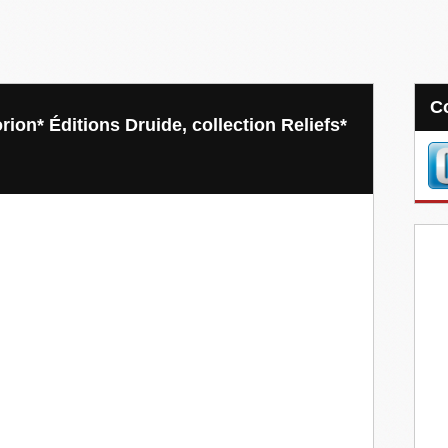
n* Éditions Druide, collection Reliefs*