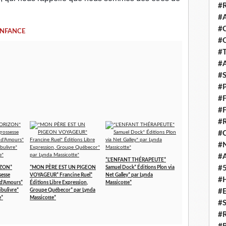
#
#
#
ENFANCE
#
#
#
#
#
#
#
#
#
#
#
*L'ENFANT THÉRAPEUTE*
#
IZON*
*MON PÈRE EST UN PIGEON
Samuel Dock* Éditions Plon via
sesse
VOYAGEUR* Francine Ruel*
Net Galley* par Lynda
#
d'Amours*
Éditions Libre Expression,
Massicotte*
#
ibulivre*
Groupe Québecor* par Lynda
e*
Massicotte*
#
#