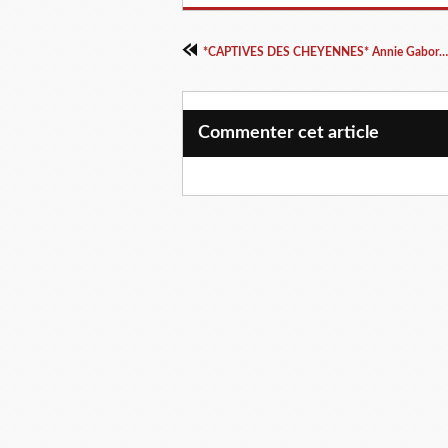
*CAPTIVES DES CHEYENNES* Annie Gaborit* Publishroom* par Martine Lévesque*
Commenter cet article