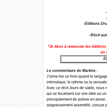
-
-
-
Éditions Dr
-
Récit au
*Je tiens à remercier les édition
en 
ÉD
Le c
ommentaire de Martine :
J’aime lire un livre quand le langa
intrinsèque, le rythme ou la sensat
Avec ce récit Jours de sable, nous r
qui se focalisent sur une idée ou un 
principalement de poésie en prose
soigneusement assemblé, conçue pou