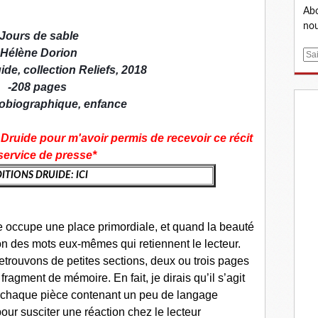
Abo
nou
Jours de sable
Hélène Dorion
E
uide
, c
ollection Reliefs, 2018
m
a
-
208 pages
i
tobiographique, enfance
l
s Druide pour m'avoir permis de recevoir ce récit
service de presse*
ITIONS DRUIDE: ICI
ge occupe une place primordiale, et quand la beauté
ion des mots eux-mêmes qui retiennent le lecteur.
etrouvons de petites sections, deux ou trois pages
fragment de mémoire. En fait, je dirais qu’il s’agit
, chaque pièce contenant un peu de langage
r susciter une réaction chez le lecteur