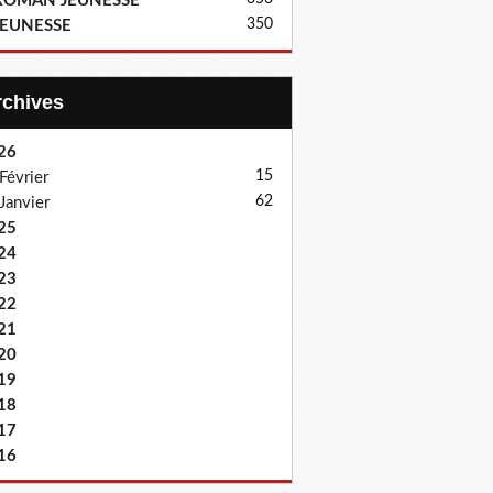
ROMAN JEUNESSE
350
JEUNESSE
Archives
26
15
Février
62
Janvier
25
24
23
22
21
20
19
18
17
16