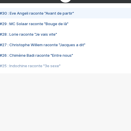
#30 : Eve Angeli raconte "Avant de partir"
#29 : MC Solaar raconte "Bouge de là"
28 : Lorie raconte "Je vais vite"
#27 : Christophe Willem raconte "Jacques a dit"
#26 : Chimène Badi raconte "Entre nous"
#25 : Indochine raconte "3e sexe"
#24 : Zaho raconte "C'est chelou"
#23 : Patrick Bruel raconte "Au café des délices"
#22 : Kyo raconte "Le chemin"
#21 : Nolwenn Leroy raconte "Cassé"
#20 : Patrick Hernandez raconte "Born to be alive"
#19 : Lorie raconte "Près de moi"