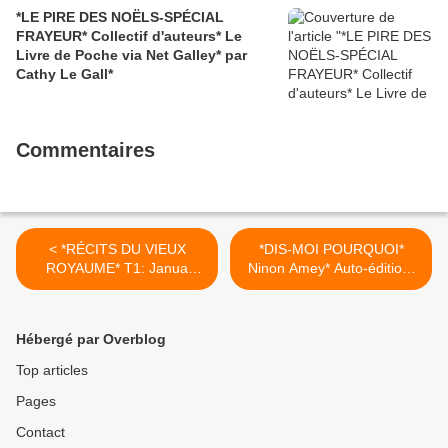
nouvelle* par Martine Lévesque*
*LE PIRE DES NOËLS-SPÉCIAL
FRAYEUR* Collectif d'auteurs* Le
Livre de Poche via Net Galley* par
Cathy Le Gall*
Commentaires
< *RÉCITS DU VIEUX
*DIS-MOI POURQUOI*
ROYAUME* T1: Janua
Ninon Amey* Auto-édition*
Vera* Jean-Philippe
par Nathalie Courchesne* >
Jaworski* Audible* par
Martine Lévesque*
Hébergé par Overblog
Top articles
Pages
Contact