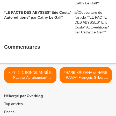
*LE PACTE DES ABYSSES* Eric Costa*
Auto-éditions* par Cathy Le Gall*
Commentaires
< *3, 2, 1 BONNE ANNÉE,
*HARE KRISHNA et HARE
Pathilia Aprahamian*
RAMA* François Gilbert*
AGATHE NE VEUT PLUS
Leméac Éditeur* par Lynda
MANGER, Viviane* LE
Massicotte* >
PETIT CADRE, Pathilia
Hébergé par Overblog
Aprahamian* THÉO
L'ESQUIMAU, Van Ly* 10
Top articles
BONNES RAISONS
Pages
D'AIMER LA MAÎTRESSE,