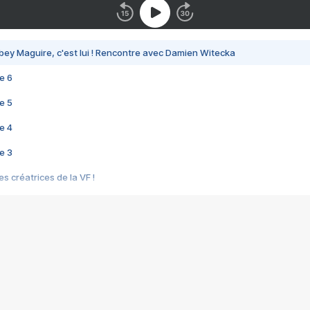
bey Maguire, c'est lui ! Rencontre avec Damien Witecka
e 6
e 5
e 4
e 3
s créatrices de la VF !
e 2
e 1
e Mektoub My Love arrive enfin ! Rencontre avec Shaïn Boumedine et Sal
i : après Toni en famille
elle réalise le bouleversant Dites lui que je l'aime