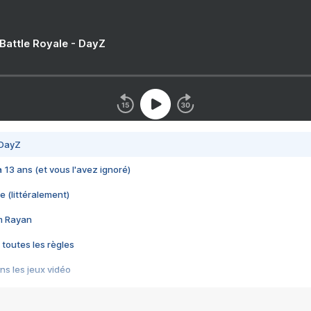
 Battle Royale - DayZ
 DayZ
 a 13 ans (et vous l'avez ignoré)
e (littéralement)
im Rayan
 toutes les règles
s les jeux vidéo
us choquant de Rockstar ? - Le scandale BULLY