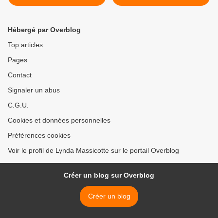
par Martine Lévesque*
Éditions de L'Archipel,
distribué par LP Conseils*
par Cathy Le Gall* >
Hébergé par Overblog
Top articles
Pages
Contact
Signaler un abus
C.G.U.
Cookies et données personnelles
Préférences cookies
Voir le profil de Lynda Massicotte sur le portail Overblog
Créer un blog sur Overblog
Créer un blog