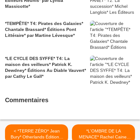
Éditeurs Réunis* par Lynda
Massicotte*
*TEMPÊTE* T4: Pirates des Galaxies*
Chantale Brassard* Éditions Pont
Littéraire* par Martine Lévesque*
*LE CYCLE DES SYFFE* T4: La
maison des veilleurs* Patrick K.
Dewdney* Éditions Au Diable Vauvert*
par Cathy Le Gall*
Commentaires
< *TERRE ZÉRO* Jean
*L'OMBRE DE LA
Bury* Otherlands Éditions*
MENACE* Rachel Caine*