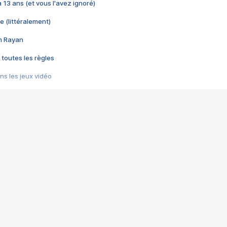
 a 13 ans (et vous l'avez ignoré)
e (littéralement)
im Rayan
 toutes les règles
s les jeux vidéo
us choquant de Rockstar ? - Le scandale BULLY
e plus moche de Steam
du RÊVE tourne au CAUCHEMAR
pendant 8 heures
it… à tort
umiliés par un jeu vidéo
ire - Final Fantasy 8
ti un empire - Age of Empires