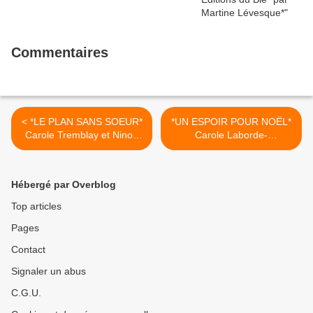
Commentaires
< *LE PLAN SANS SOEUR*
*UN ESPOIR POUR NOËL*
Carole Tremblay et Ninon
Carole Laborde-
Pelletier* Les Éditions
Sylvain*Auto-édition* par
Druide* par Martine
Nathalie Courchesne* >
Lévesque*
Hébergé par Overblog
Top articles
Pages
Contact
Signaler un abus
C.G.U.