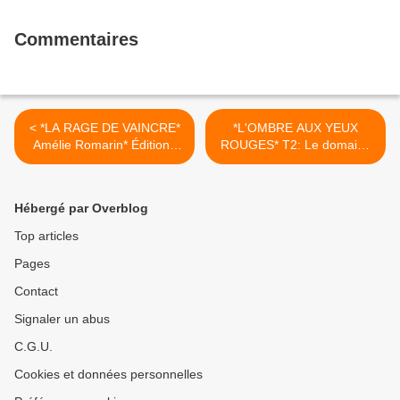
Commentaires
< *LA RAGE DE VAINCRE*
*L'OMBRE AUX YEUX
Amélie Romarin* Éditions
ROUGES* T2: Le domaine
Ethen* par Martine
de Thornton*Maëva
Lévesque*
Delattre* Évidence Éditions,
collection Imaginaire, par
Hébergé par Overblog
Martine Lévesque* >
Top articles
Pages
Contact
Signaler un abus
C.G.U.
Cookies et données personnelles