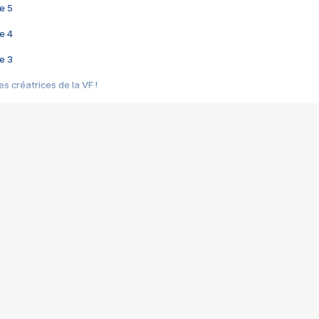
e 5
e 4
e 3
s créatrices de la VF !
e 2
e 1
e Mektoub My Love arrive enfin ! Rencontre avec Shaïn Boumedine et Sal
i : après Toni en famille
elle réalise le bouleversant Dites lui que je l'aime
ais ! Rencontre autour de Vie privée de Rebecca Zlotowski
 de Marguerite, Grave... Rencontre avec Ella Rumpf
 Les Rêveurs, un film intime sur la santé mentale
a avec un film sur le mouvement des Gilets jaunes