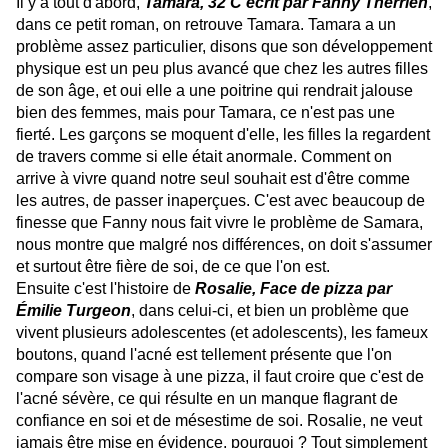
Il y a tout d'abord,
Tamara, 32 C écrit par Fanny Therrien
,
dans ce petit roman, on retrouve Tamara. Tamara a un
problème assez particulier, disons que son développement
physique est un peu plus avancé que chez les autres filles
de son âge, et oui elle a une poitrine qui rendrait jalouse
bien des femmes, mais pour Tamara, ce n'est pas une
fierté. Les garçons se moquent d'elle, les filles la regardent
de travers comme si elle était anormale. Comment on
arrive à vivre quand notre seul souhait est d'être comme
les autres, de passer inaperçues. C'est avec beaucoup de
finesse que Fanny nous fait vivre le problème de Samara,
nous montre que malgré nos différences, on doit s'assumer
et surtout être fière de soi, de ce que l'on est.
Ensuite c'est l'histoire de
Rosalie, Face de pizza par
Émilie Turgeon
, dans celui-ci, et bien un problème que
vivent plusieurs adolescentes (et adolescents), les fameux
boutons, quand l'acné est tellement présente que l'on
compare son visage à une pizza, il faut croire que c'est de
l'acné sévère, ce qui résulte en un manque flagrant de
confiance en soi et de mésestime de soi. Rosalie, ne veut
jamais être mise en évidence, pourquoi ? Tout simplement