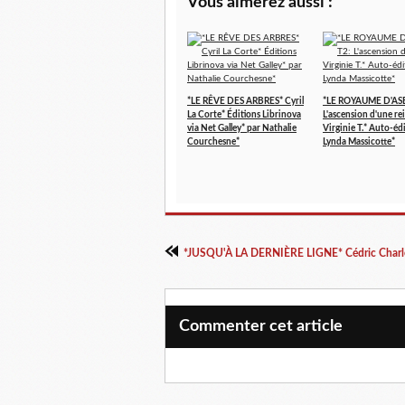
Vous aimerez aussi :
*LE RÊVE DES ARBRES* Cyril
*LE ROYAUME D'AS
La Corte* Éditions Librinova
L'ascension d'une re
via Net Galley* par Nathalie
Virginie T.* Auto-éd
Courchesne*
Lynda Massicotte*
Commenter cet article