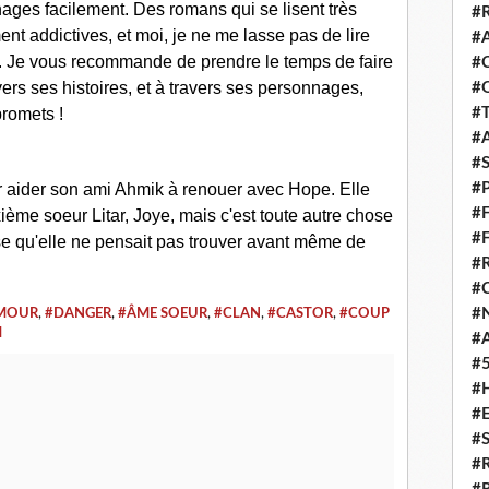
nages facilement. Des romans qui se lisent très
#
ent addictives, et moi, je ne me lasse pas de lire
#
ent. Je vous recommande de prendre le temps de faire
#
ers ses histoires, et à travers ses personnages,
#
#
promets !
#
#
#
 aider son ami Ahmik à renouer avec Hope. Elle
#
xième soeur Litar, Joye, mais c'est toute autre chose
#
ose qu'elle ne pensait pas trouver avant même de
#
#
#
MOUR
,
#DANGER
,
#ÂME SOEUR
,
#CLAN
,
#CASTOR
,
#COUP
M
#
#
#
#
#
#