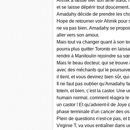
Ahmik a laissé filer son âme sœur, H
et se laisse dépérir tout doucement.
Amadahy décide de prendre les chos
Hope de retourner voir Ahmik pour s'
ne va pas bien. Amadahy se propos
aller vers son amour.
Mais tout va changer quant à son t
pourra plus quitter Toronto en laiss
rendre à Manitoulin rejoindre sa sœ
Mais le beau docteur, qui se trouve 
avec des méchants qui le poursuiven
il tient, et vous devinez bien sûr, qu
Il ne faut pas oublier qu'Amadahy fa
totem, et bien, c'est la castor. Une
humain normal, comment réagira le
un castor ! Et qu'advient-il de Joye 
phase terminale d'un cancer des os
Plein de questions n'est-ce pas, et
Virginie T, va vous entraîner dans u