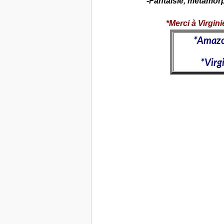
-Fantaisie, métamor
*Merci à Virgin
*
Amazo
*Virg