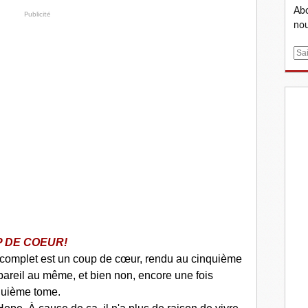
Abo
Publicité
nou
E
m
a
i
l
 DE COEUR!
u complet est un coup de cœur, rendu au cinquième
 pareil au même, et bien non, encore une fois
nquième tome.