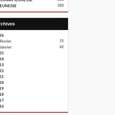
ROMAN JEUNESSE
350
JEUNESSE
Archives
26
15
Février
62
Janvier
25
24
23
22
21
20
19
18
17
16