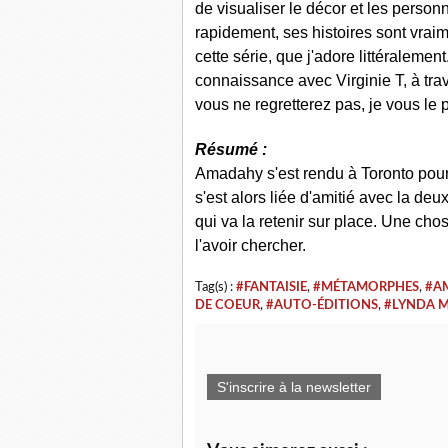
de visualiser le décor et les person
rapidement, ses histoires sont vraim
cette série, que j'adore littéralem
connaissance avec Virginie T, à trav
vous ne regretterez pas, je vous le 
Résumé :
Amadahy s'est rendu à Toronto pour
s'est alors liée d'amitié avec la deu
qui va la retenir sur place. Une ch
l'avoir chercher.
Tag(s) :
#FANTAISIE
,
#MÉTAMORPHES
,
#A
DE COEUR
,
#AUTO-ÉDITIONS
,
#LYNDA 
S'inscrire à la newsletter