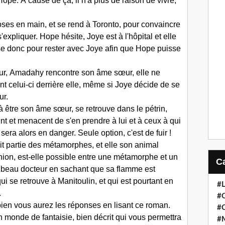
ope. À cause de ça, il n'a plus de raison de vivre,
es en main, et se rend à Toronto, pour convaincre
expliquer. Hope hésite, Joye est à l'hôpital et elle
e donc pour rester avec Joye afin que Hope puisse
our, Amadahy rencontre son âme sœur, elle ne
ant celui-ci derrière elle, même si Joye décide de se
ur.
à être son âme sœur, se retrouve dans le pétrin,
t et menacent de s'en prendre à lui et à ceux à qui
i sera alors en danger. Seule option, c'est de fuir !
it partie des métamorphes, et elle son animal
 union, est-elle possible entre une métamorphe et un
 beau docteur en sachant que sa flamme est
qui se retrouve à Manitoulin, et qui est pourtant en
#
.
#
 bien vous aurez les réponses en lisant ce roman.
#
n monde de fantaisie, bien décrit qui vous permettra
#