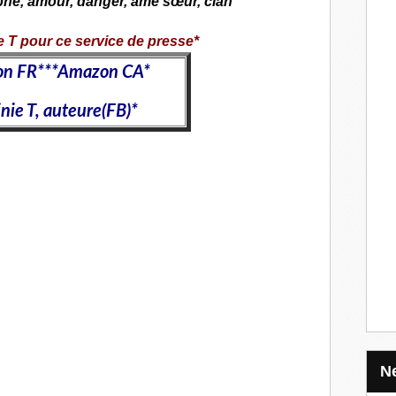
phe, amour, danger, âme sœur, clan
ie T pour ce service de presse*
n FR
***
Amazon CA
*
inie T, auteure(FB)*