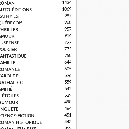
1434
ROMAN
1069
AUTO-ÉDITIONS
987
CATHY LG
960
QUÉBECOIS
957
THRILLER
914
AMOUR
797
SUSPENSE
773
POLICIER
750
FANTASTIQUE
644
FAMILLE
605
ROMANCE
596
CAROLE E
559
NATHALIE C
542
AMITIÉ
529
5 ÉTOILES
498
HUMOUR
464
ENQUÊTE
451
SCIENCE-FICTION
443
ROMAN HISTORIQUE
353