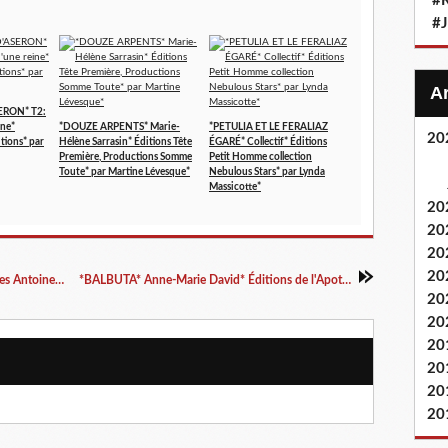
#
#
ERON* T2:
ine*
*DOUZE ARPENTS* Marie-
*PETULIA ET LE FERALIAZ
20
itions* par
Hélène Sarrasin* Éditions Tête
ÉGARÉ* Collectif* Éditions
Première, Productions Somme
Petit Homme collection
Toute* par Martine Lévesque*
Nebulous Stars* par Lynda
Massicotte*
20
20
20
20
*JUSQU'À LA DERNIÈRE LIGNE* Cédric Charles Antoine* Auto-édition* par Carole Émery*
*BALBUTA* Anne-Marie David* Éditions de l'Apothéose* par Martine Lévesque*
20
20
20
20
20
20