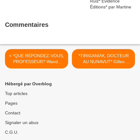
Commentaires
< *QUE RÉPONDEZ-VOUS,
*TIRIGANIAK, DOCTEUR
PROFESSEUR? Wanda
AU NUNAVUT* Gilles
Koméza* Le Lys Bleu
Debois* Les Éditions de
Éditions* par Martine
l'Interligne* par Martine
Lévesque*
Lévesque* >
Hébergé par Overblog
Top articles
Pages
Contact
Signaler un abus
C.G.U.