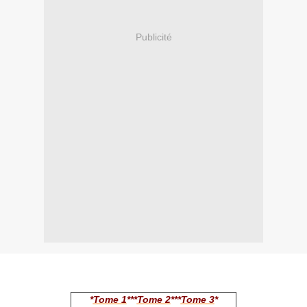
Publicité
*
Tome 1
***
Tome 2
***
Tome 3
*