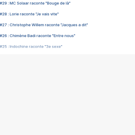
#29 : MC Solaar raconte "Bouge de là"
28 : Lorie raconte "Je vais vite"
#27 : Christophe Willem raconte "Jacques a dit"
#26 : Chimène Badi raconte "Entre nous"
#25 : Indochine raconte "3e sexe"
#24 : Zaho raconte "C'est chelou"
#23 : Patrick Bruel raconte "Au café des délices"
#22 : Kyo raconte "Le chemin"
#21 : Nolwenn Leroy raconte "Cassé"
#20 : Patrick Hernandez raconte "Born to be alive"
#19 : Lorie raconte "Près de moi"
#18 : Michael Jones raconte "A nos actes manqués" (avec Jean-Jacque
#17 : Khaled raconte "Aïcha"