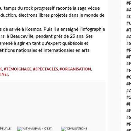
#
 temps du rock progressif raconte la saga vécue
#
duction, électrons libres projetés dans le monde de
#
.
#
 de sa vie à Kosmos. Puis il a enseigné l'infographie
#
rs, à Beauceville, pendant près de 25 ans. Ses
#
amené à agir en tant qu'expert québécois et
#
itions nationales et internationales en arts
#
#
#
K
,
#TÉMOIGNAGE
,
#SPECTACLES
,
#ORGANISATION
,
#
INE L
#
#
#
#
#
#
#
#