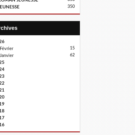
ROMAN JEUNESSE
350
JEUNESSE
Archives
26
15
Février
62
Janvier
25
24
23
22
21
20
19
18
17
16