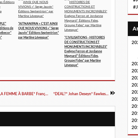
#
#
PLE*
*AITNANIPAN « C'EST AINSI
ditions de
QUE NOUS VIVIONS »* Serge
uébecor*
Jauvin* Éditions Septentrion*
e*
par Martine Lévesque*
*CIVILISATIONS - HISTOIRES
20
DE CONSTRUCTIONS ET
MONUMENTS INCROYABLES*
Evelyne Ferron et Jordanne
Maynard* Éditions Fides,
Groupe Fides* par Martine
20
Lévesque*
20
20
20
20
*L'EXTRAORDINAIRE VIE AMOUREUSE DE LA FEMME À BARBE* François Légende* Éditions Librinova* par Nathalie Courchesne*
*DEAL?* Johan Deseyn* Fawkes Éditions* par Cathy Le Gall*
20
20
20
20
20