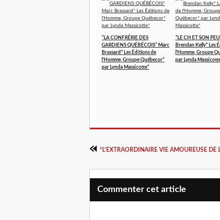
*LA CONFRÉRIE DES
*LE CH ET SON PEU
GARDIENS QUÉBÉCOIS* Marc
Brendan Kelly* Les É
Brassard* Les Éditions de
l'Homme, Groupe Q
l'Homme, Groupe Québecor*
par Lynda Massicott
par Lynda Massicotte*
Commenter cet article