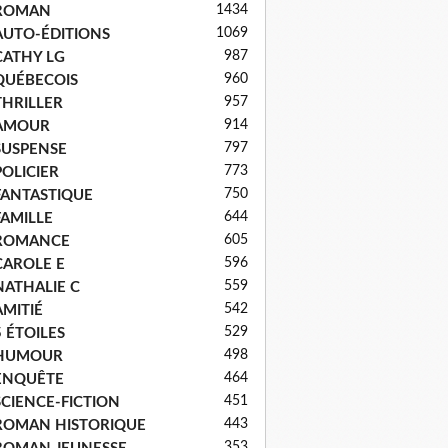
1434
ROMAN
1069
AUTO-ÉDITIONS
987
CATHY LG
960
QUÉBECOIS
957
THRILLER
914
AMOUR
797
SUSPENSE
773
POLICIER
750
FANTASTIQUE
644
FAMILLE
605
ROMANCE
596
CAROLE E
559
NATHALIE C
542
AMITIÉ
529
5 ÉTOILES
498
HUMOUR
464
ENQUÊTE
451
SCIENCE-FICTION
443
ROMAN HISTORIQUE
353