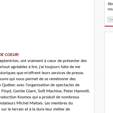
Abo
nou
E
m
a
i
l
DE COEUR!
Septentrion, ont vraiment à cœur de présenter des
tout agréables à lire, j'ai toujours hâte de me
toriques que m'offrent leurs services de presse.
oeuvre qui nous permet de se remémorer des
u Québec avec l'organisation de spectacles de
Floyd, Gentle Giant, Soft Machine, Peter Hammill,
 production Kosmos qui a produit de nombreux
ondateurs Michel Maltais. Les membres du
r le terrain et à la dure leur métier de