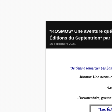
*KOSMOS* Une aventure québ
Éditions du Septentrion* par
20 Septembre 2021
*Je tiens à remercier Les Éd
-Kosmos: Une aventure
-Le
-Documentaire, groupe r
*Les Éd