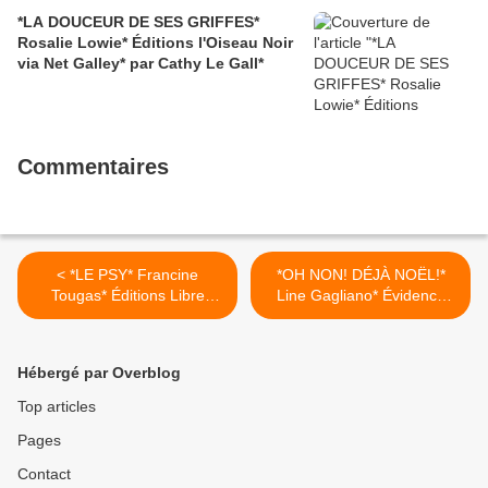
*LA DOUCEUR DE SES GRIFFES*
Rosalie Lowie* Éditions l'Oiseau Noir
via Net Galley* par Cathy Le Gall*
Commentaires
< *LE PSY* Francine
*OH NON! DÉJÀ NOËL!*
Tougas* Éditions Libre
Line Gagliano* Évidence
Expression* par Lynda
Éditions, collection Aime,
Massicotte*
par Nathalie Courchesne* >
Hébergé par Overblog
Top articles
Pages
Contact