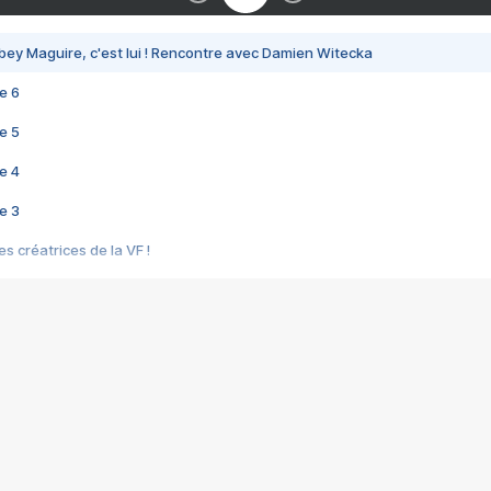
bey Maguire, c'est lui ! Rencontre avec Damien Witecka
e 6
e 5
e 4
e 3
s créatrices de la VF !
e 2
e 1
e Mektoub My Love arrive enfin ! Rencontre avec Shaïn Boumedine et Sal
i : après Toni en famille
elle réalise le bouleversant Dites lui que je l'aime
ais ! Rencontre autour de Vie privée de Rebecca Zlotowski