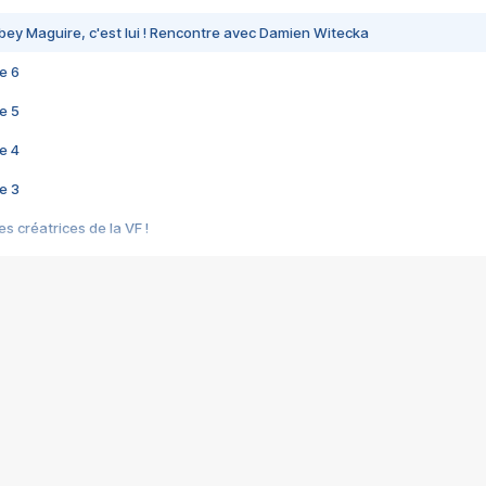
bey Maguire, c'est lui ! Rencontre avec Damien Witecka
e 6
e 5
e 4
e 3
s créatrices de la VF !
e 2
e 1
e Mektoub My Love arrive enfin ! Rencontre avec Shaïn Boumedine et Sal
i : après Toni en famille
elle réalise le bouleversant Dites lui que je l'aime
ais ! Rencontre autour de Vie privée de Rebecca Zlotowski