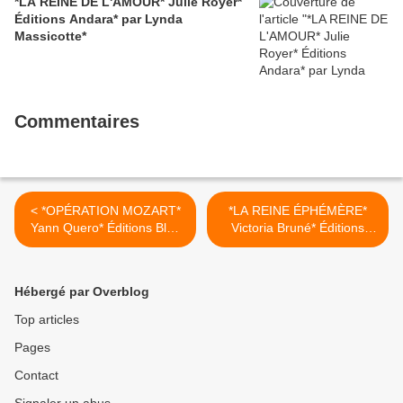
*LA REINE DE L'AMOUR* Julie Royer*
Éditions Andara* par Lynda
Massicotte*
Commentaires
< *OPÉRATION MOZART*
*LA REINE ÉPHÉMÈRE*
Yann Quero* Éditions Bleu
Victoria Bruné* Éditions
Nuit* par Martine Lévesque*
Librinova* par Martine
Lévesque* >
Hébergé par Overblog
Top articles
Pages
Contact