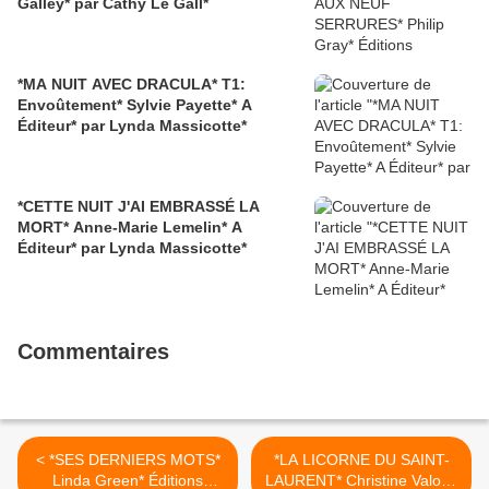
Galley* par Cathy Le Gall*
*MA NUIT AVEC DRACULA* T1:
Envoûtement* Sylvie Payette* A
Éditeur* par Lynda Massicotte*
*CETTE NUIT J'AI EMBRASSÉ LA
MORT* Anne-Marie Lemelin* A
Éditeur* par Lynda Massicotte*
Commentaires
< *SES DERNIERS MOTS*
*LA LICORNE DU SAINT-
Linda Green* Éditions
LAURENT* Christine Valois*