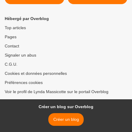
Préludes via Net Galley* par
Auto-éditions* par Lynda
Lynda Massicotte*
Massicotte* >
Hébergé par Overblog
Top articles
Pages
Contact
Signaler un abus
C.G.U.
Cookies et données personnelles
Préférences cookies
Voir le profil de Lynda Massicotte sur le portail Overblog
Créer un blog sur Overblog
Créer un blog