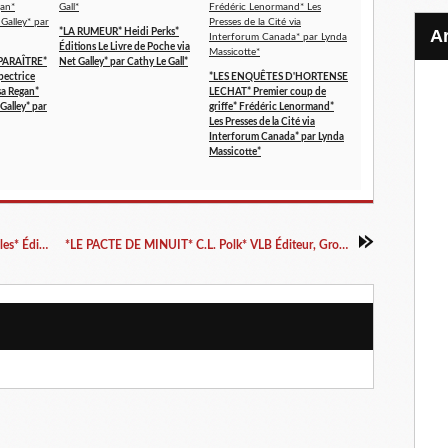
*LA RUMEUR* Heidi Perks*
Éditions Le Livre de Poche via
PARAÎTRE*
Net Galley* par Cathy Le Gall*
spectrice
*LES ENQUÊTES D'HORTENSE
sa Regan*
LECHAT* Premier coup de
Galley* par
griffe* Frédéric Lenormand*
Les Presses de la Cité via
Interforum Canada* par Lynda
Massicotte*
*ET SI ON S'AIMAIT POUR NOËL?* Linda Dalles* Éditions Librinova* par Martine Lévesque*
*LE PACTE DE MINUIT* C.L. Polk* VLB Éditeur, Groupe Québecor* par Lynda Massicotte*