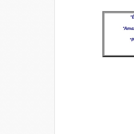
*
É
*
Ama
*
P