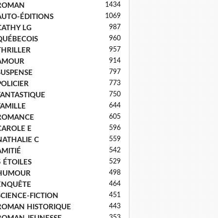
1434
ROMAN
1069
AUTO-ÉDITIONS
987
CATHY LG
960
QUÉBECOIS
957
THRILLER
914
AMOUR
797
SUSPENSE
773
POLICIER
750
FANTASTIQUE
644
FAMILLE
605
ROMANCE
596
CAROLE E
559
NATHALIE C
542
AMITIÉ
529
5 ÉTOILES
498
HUMOUR
464
ENQUÊTE
451
SCIENCE-FICTION
443
ROMAN HISTORIQUE
353