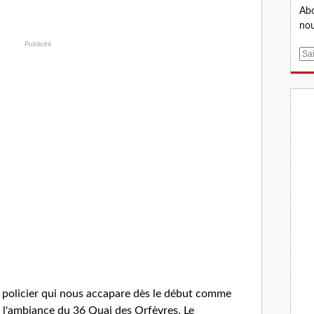
Abo
nou
Publicité
E
m
a
i
l
policier qui nous accapare dès le début comme
ns l'ambiance du 36 Quai des Orfèvres. Le