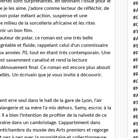
vertes sont surprenantes, en devinant l'issue pour le
#
je les aime, j'adore comme lecteur de réfléchir, de
#
bon polar mêlant action, suspense et une
#
 milieu de la sorcellerie africaine et les rites
#
nir un bon film.
#
 auteur de polar, ce roman est une très belle
#
agréable et fluide, rappelant celui d'un commissaire
#
ux années 70, tout en étant très contemporain. Une
#
est savamment canalisé et rend la lecture
#
#
u dénouement final. Ce roman est encore plus abouti
#
llés. Un écrivain que je vous invite à découvrir.
#
#
#
nt erre seul dans le hall de la gare de Lyon, l'air
#
langerie et sa mère l'a mis dehors. Samy, escroc à la
#
l a bien l'intention de profiter de la naïveté de ce
#
traîne dans un cambriolage. L'appartement dans
#
d'antichambre du musée des Arts premiers et regorge
#
t nez à nez avec la propriétaire et collectionneuse.