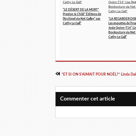
*LE DÉSERT DE LA MORT*
Preston & Child* Éditions de
l'Archipel via Net Galley* par
*LA REGARDER DIS
Cathy Le Gall*
Les enquêtes de l'in
Josie Quinn-T14* Li
Bookouture via Net 
Cathy Le Gall*
Commenter cet article