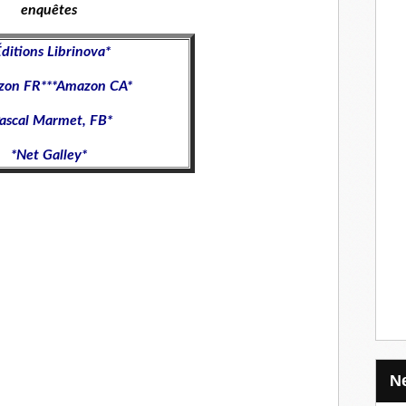
enquêtes
ditions Librinova
*
zon FR
***
Amazon CA
*
ascal Marmet, FB
*
*
Net Galley
*