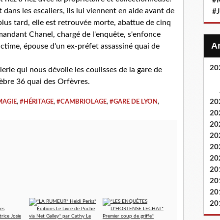
#
ans les escaliers, ils lui viennent en aide avant de
#
lus tard, elle est retrouvée morte, abattue de cinq
mmandant Chanel, chargé de l'enquête, s'enfonce
victime, épouse d'un ex-préfet assassiné quai de
20
erie qui nous dévoile les coulisses de la gare de
lèbre 36 quai des Orfèvres.
20
MAGIE
,
#HÉRITAGE
,
#CAMBRIOLAGE
,
#GARE DE LYON
,
20
20
20
20
20
20
20
20
20