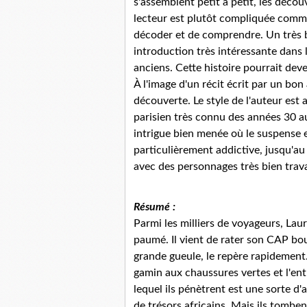
s'assemblent petit à petit, les décou
lecteur est plutôt compliquée comme 
décoder et de comprendre. Un très 
introduction très intéressante dans le
anciens. Cette histoire pourrait deve
À l'image d'un récit écrit par un bon
découverte. Le style de l'auteur est 
parisien très connu des années 30 a
intrigue bien menée où le suspense 
particulièrement addictive, jusqu'a
avec des personnages très bien travai
Résumé :
Parmi les milliers de voyageurs, Laure
paumé. Il vient de rater son CAP bou
grande gueule, le repère rapidement. I
gamin aux chaussures vertes et l'en
lequel ils pénètrent est une sorte 
de trésors africains. Mais ils tomben