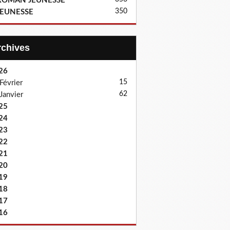
ROMAN JEUNESSE
350
JEUNESSE
Archives
26
15
Février
62
Janvier
25
24
23
22
21
20
19
18
17
16