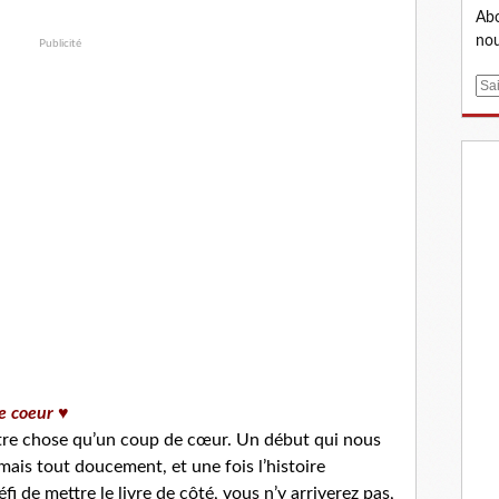
Abo
nou
Publicité
E
m
a
i
l
e coeur ♥
utre chose qu’un coup de cœur. Un début qui nous
mais tout doucement, et une fois l’histoire
fi de mettre le livre de côté, vous n’y arriverez pas,