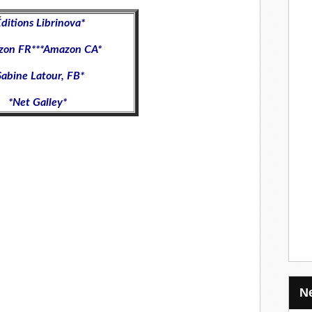
ditions Librinova
*
zon FR
***
Amazon CA
*
Sabine Latour, FB
*
*
Net Galley
*