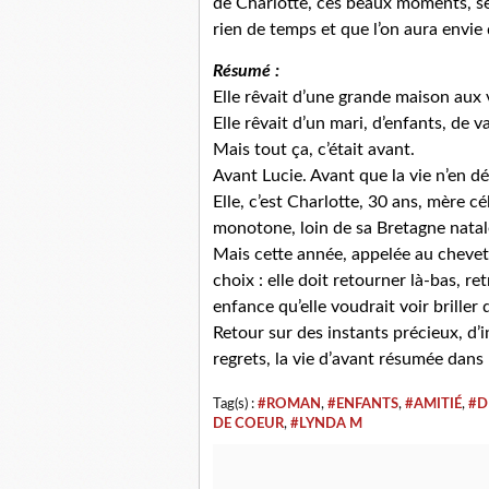
de Charlotte, ces beaux moments, se
rien de temps et que l’on aura envie 
Résumé :
Elle rêvait d’une grande maison aux 
Elle rêvait d’un mari, d’enfants, de 
Mais tout ça, c’était avant.
Avant Lucie. Avant que la vie n’en d
Elle, c’est Charlotte, 30 ans, mère c
monotone, loin de sa Bretagne natale q
Mais cette année, appelée au chevet
choix : elle doit retourner là-bas, r
enfance qu’elle voudrait voir briller
Retour sur des instants précieux, d’
regrets, la vie d’avant résumée dans
Tag(s) :
#ROMAN
,
#ENFANTS
,
#AMITIÉ
,
#D
DE COEUR
,
#LYNDA M