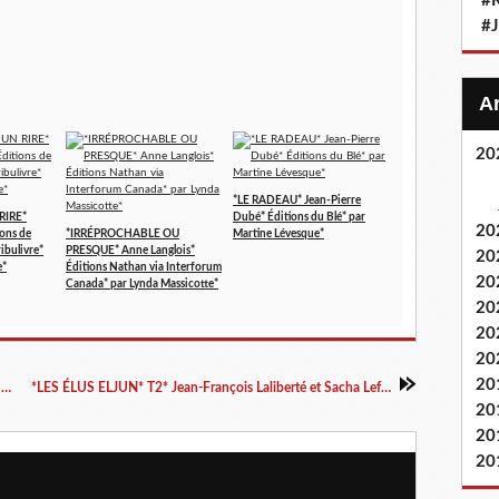
#
#
20
*LE RADEAU* Jean-Pierre
RIRE*
Dubé* Éditions du Blé* par
20
ions de
*IRRÉPROCHABLE OU
Martine Lévesque*
ibulivre*
PRESQUE* Anne Langlois*
20
e*
Éditions Nathan via Interforum
20
Canada* par Lynda Massicotte*
20
20
20
20
*LE CYCLE DE MCGOWEIN* Livre 5* Yannick A.R. Fradin* Auto-éditions* par Cathy Le Gall*
*LES ÉLUS ELJUN* T2* Jean-François Laliberté et Sacha Lefebvre* Éditions Michel Quintin* par Lynda Massicotte*
20
20
20