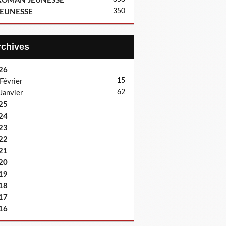
ROMAN JEUNESSE
350
JEUNESSE
Archives
26
15
Février
62
Janvier
25
24
23
22
21
20
19
18
17
16