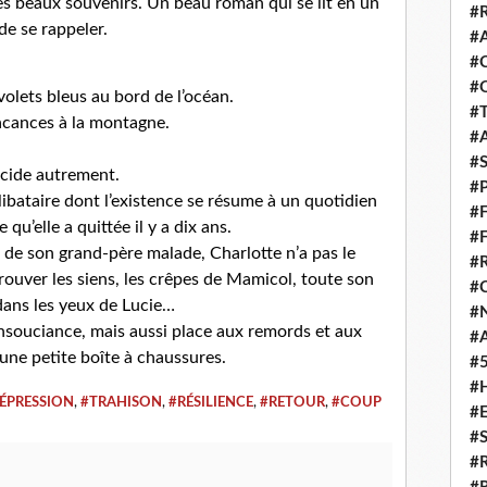
s beaux souvenirs. Un beau roman qui se lit en un
#
de se rappeler.
#
#
#
volets bleus au bord de l’océan.
#
vacances à la montagne.
#
#
écide autrement.
#
élibataire dont l’existence se résume à un quotidien
#
u’elle a quittée il y a dix ans.
#
 de son grand-père malade, Charlotte n’a pas le
#
etrouver les siens, les crêpes de Mamicol, toute son
#
 dans les yeux de Lucie…
#
insouciance, mais aussi place aux remords et aux
#
 une petite boîte à chaussures.
#
#
ÉPRESSION
,
#TRAHISON
,
#RÉSILIENCE
,
#RETOUR
,
#COUP
#
#
#