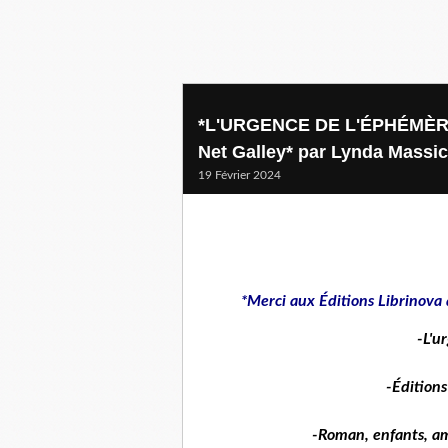
*L'URGENCE DE L'ÉPHÉMÈRE* 
Net Galley* par Lynda Massic
19 Février 2024
*Merci aux Éditions Librinova 
-L'u
-Éditions
-Roman, enfants, ami