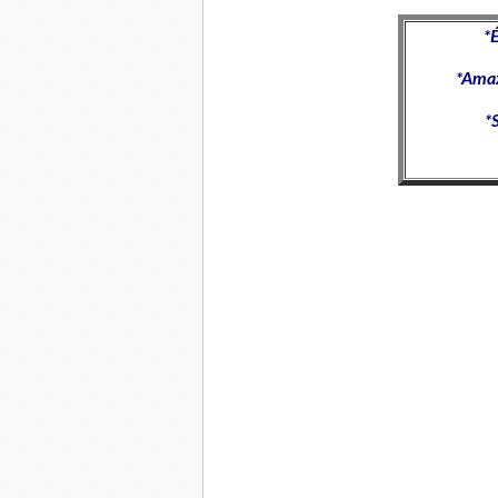
*
É
*
Ama
*