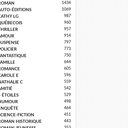
1434
ROMAN
1069
AUTO-ÉDITIONS
987
CATHY LG
960
QUÉBECOIS
957
THRILLER
914
AMOUR
797
SUSPENSE
773
POLICIER
750
FANTASTIQUE
644
FAMILLE
605
ROMANCE
596
CAROLE E
559
NATHALIE C
542
AMITIÉ
529
5 ÉTOILES
498
HUMOUR
464
ENQUÊTE
451
SCIENCE-FICTION
443
ROMAN HISTORIQUE
353