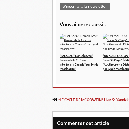
S'inscrire à la newsletter
Vous aimerez aussi :
*PALAZZO* Danielle Steel*
*UN MAL POUR UN 
Presses de la Cité via
Steve St-Onge* Édit
Interforum Canada* par Lynda
l'Apothéose via Distr
Massicottte*
par Lynda Massicott
Commenter cet article