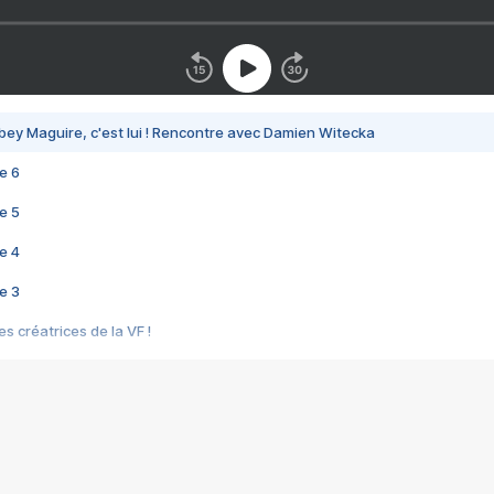
bey Maguire, c'est lui ! Rencontre avec Damien Witecka
e 6
e 5
e 4
e 3
s créatrices de la VF !
e 2
e 1
e Mektoub My Love arrive enfin ! Rencontre avec Shaïn Boumedine et Sal
i : après Toni en famille