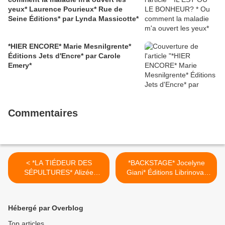
yeux* Laurence Pourieux* Rue de
Seine Éditions* par Lynda Massicotte*
*HIER ENCORE* Marie Mesnilgrente*
Éditions Jets d'Encre* par Carole
Emery*
Commentaires
< *LA TIÉDEUR DES
*BACKSTAGE* Jocelyne
SÉPULTURES* Alizée
Giani* Éditions Librinova*
Goulet* Éditions Poètes de
par Carole Emery* >
Brousse* par Martine
Lévesque*
Hébergé par Overblog
Top articles