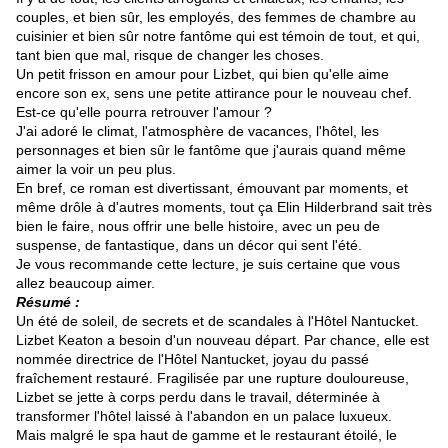
couples, et bien sûr, les employés, des femmes de chambre au
cuisinier et bien sûr notre fantôme qui est témoin de tout, et qui,
tant bien que mal, risque de changer les choses.
Un petit frisson en amour pour Lizbet, qui bien qu'elle aime
encore son ex, sens une petite attirance pour le nouveau chef.
Est-ce qu'elle pourra retrouver l'amour ?
J'ai adoré le climat, l'atmosphère de vacances, l'hôtel, les
personnages et bien sûr le fantôme que j'aurais quand même
aimer la voir un peu plus.
En bref, ce roman est divertissant, émouvant par moments, et
même drôle à d'autres moments, tout ça Elin Hilderbrand sait très
bien le faire, nous offrir une belle histoire, avec un peu de
suspense, de fantastique, dans un décor qui sent l'été.
Je vous recommande cette lecture, je suis certaine que vous
allez beaucoup aimer.
Résumé :
Un été de soleil, de secrets et de scandales à l'Hôtel Nantucket.
Lizbet Keaton a besoin d'un nouveau départ. Par chance, elle est
nommée directrice de l'Hôtel Nantucket, joyau du passé
fraîchement restauré. Fragilisée par une rupture douloureuse,
Lizbet se jette à corps perdu dans le travail, déterminée à
transformer l'hôtel laissé à l'abandon en un palace luxueux.
Mais malgré le spa haut de gamme et le restaurant étoilé, le