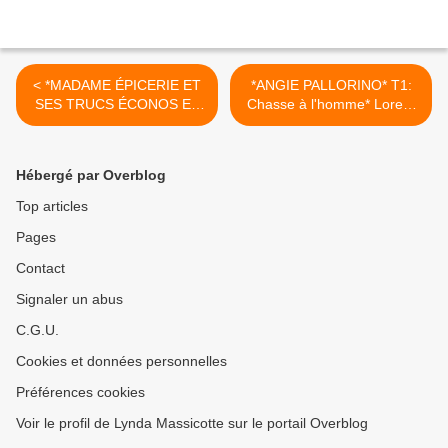
< *MADAME ÉPICERIE ET
*ANGIE PALLORINO* T1:
SES TRUCS ÉCONOS ET
Chasse à l'homme* Loreth
ÉCOLOS* Christine S.
Anne White* Éditions
Noranda* Éditions de
Bookmark, collection Dark
l'Apothéose via
Alley* par Cathy Le Gall* >
Hébergé par Overblog
Distribulivre* par Lynda
Massicotte*
Top articles
Pages
Contact
Signaler un abus
C.G.U.
Cookies et données personnelles
Préférences cookies
Voir le profil de Lynda Massicotte sur le portail Overblog