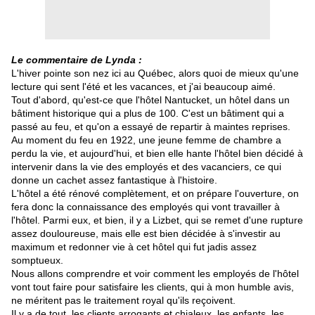
Le commentaire de Lynda :
L'hiver pointe son nez ici au Québec, alors quoi de mieux qu'une
lecture qui sent l'été et les vacances, et j'ai beaucoup aimé.
Tout d'abord, qu'est-ce que l'hôtel Nantucket, un hôtel dans un
bâtiment historique qui a plus de 100. C'est un bâtiment qui a
passé au feu, et qu'on a essayé de repartir à maintes reprises.
Au moment du feu en 1922, une jeune femme de chambre a
perdu la vie, et aujourd'hui, et bien elle hante l'hôtel bien décidé à
intervenir dans la vie des employés et des vacanciers, ce qui
donne un cachet assez fantastique à l'histoire.
L'hôtel a été rénové complètement, et on prépare l'ouverture, on
fera donc la connaissance des employés qui vont travailler à
l'hôtel. Parmi eux, et bien, il y a Lizbet, qui se remet d'une rupture
assez douloureuse, mais elle est bien décidée à s'investir au
maximum et redonner vie à cet hôtel qui fut jadis assez
somptueux.
Nous allons comprendre et voir comment les employés de l'hôtel
vont tout faire pour satisfaire les clients, qui à mon humble avis,
ne méritent pas le traitement royal qu'ils reçoivent.
Il y a de tout, les clients arrogants et chialeux, les enfants, les