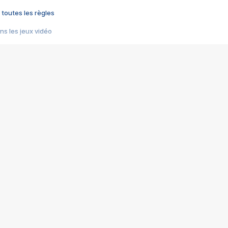
 toutes les règles
s les jeux vidéo
us choquant de Rockstar ? - Le scandale BULLY
e plus moche de Steam
du RÊVE tourne au CAUCHEMAR
pendant 8 heures
it… à tort
umiliés par un jeu vidéo
ire - Final Fantasy 8
ti un empire - Age of Empires
story DOFUS
tard, il crée l'un des pires jeux de tous les temps, MindsEye.