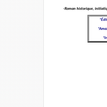
-Roman historique, initiat
*
Édi
*
Ama
*
I