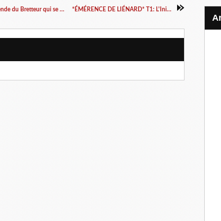
*LES AVENTURES DU BRETTEUR* T1: La légende du Bretteur qui se battait pour un petit pois* T2: Les courtois compagnons des ombres* Christophe Gérard* PVH Éditions* par Martine Lévesque*
*ÉMÉRENCE DE LIÉNARD* T1: L'Initiation* Ellis Kern* Publishroom Factory via Net Galley* par Cathy Le Gall*