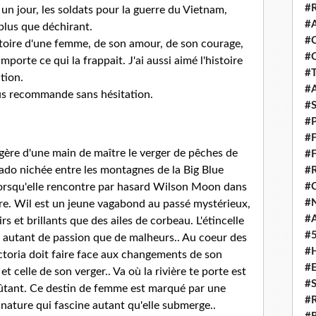
#
 un jour, les soldats pour la guerre du Vietnam,
#
 plus que déchirant.
#
toire d'une femme, de son amour, de son courage,
#
importe ce qui la frappait. J'ai aussi aimé l'histoire
#
ition.
#
s recommande sans hésitation.
#
#
#
e gère d'une main de maître le verger de pêches de
#
orado nichée entre les montagnes de la Big Blue
#
#
Lorsqu'elle rencontre par hasard Wilson Moon dans
#
urire. Wil est un jeune vagabond au passé mystérieux,
#
s et brillants que des ailes de corbeau. L'étincelle
#
r autant de passion que de malheurs.. Au coeur des
#
ictoria doit faire face aux changements de son
#
t celle de son verger.. Va où la rivière te porte est
#
ûtant. Ce destin de femme est marqué par une
#
 nature qui fascine autant qu'elle submerge..