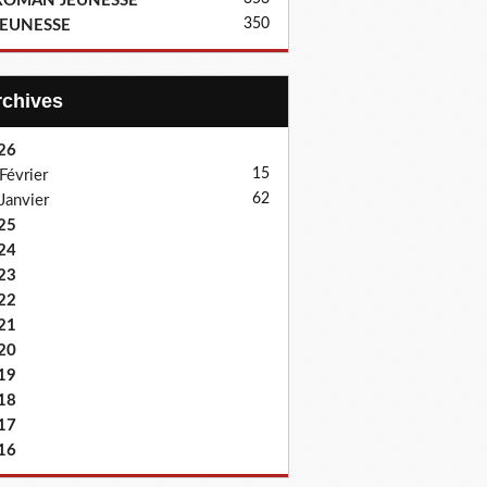
ROMAN JEUNESSE
350
JEUNESSE
Archives
26
15
Février
62
Janvier
25
24
23
22
21
20
19
18
17
16