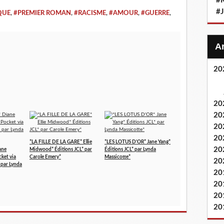
#
#
QUE
,
#PREMIER ROMAN
,
#RACISME
,
#AMOUR
,
#GUERRE
,
20
20
20
20
20
*LA FILLE DE LA GARE* Ellie
*LES LOTUS D'OR* Jane Yang*
20
ane
Midwood* Éditions JCL* par
Éditions JCL* par Lynda
cket via
Carole Emery*
Massicotte*
20
 par Lynda
20
20
20
20