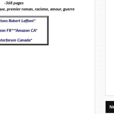
-368 pages
ique, premier roman, racisme, amour, guerre
tions Robert Laffont
*
zon FR
***
Amazon CA
*
nterforum Canada
*