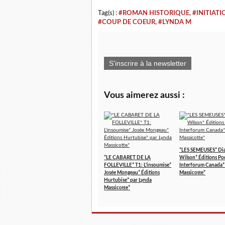
Tag(s) :
#ROMAN HISTORIQUE
,
#INITIATI
#COUP DE COEUR
,
#LYNDA M
S'inscrire à la newsletter
Vous aimerez aussi :
*LES SEMEUSES* Di
*LE CABARET DE LA
Wilson* Éditions Po
FOLLEVILLE* T1: L'insoumise*
Interforum Canada*
Josée Mongeau* Éditions
Massicotte*
Hurtubise* par Lynda
Massicotte*