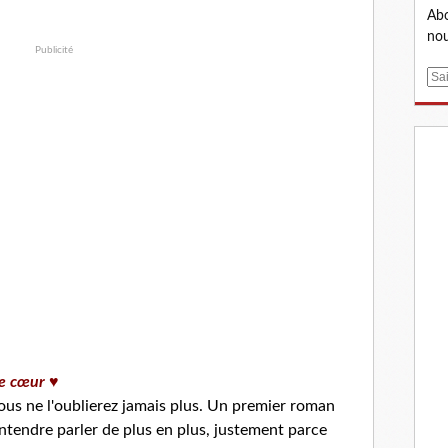
Abo
nou
Publicité
E
m
a
i
l
e cœur ♥
ous ne l'oublierez jamais plus. Un premier roman
ntendre parler de plus en plus, justement parce