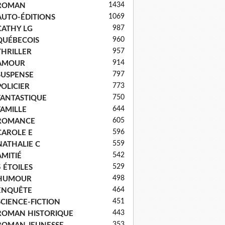
1434
ROMAN
1069
AUTO-ÉDITIONS
987
CATHY LG
960
QUÉBECOIS
957
THRILLER
914
AMOUR
797
SUSPENSE
773
POLICIER
750
FANTASTIQUE
644
FAMILLE
605
ROMANCE
596
CAROLE E
559
NATHALIE C
542
AMITIÉ
529
5 ÉTOILES
498
HUMOUR
464
ENQUÊTE
451
SCIENCE-FICTION
443
ROMAN HISTORIQUE
353