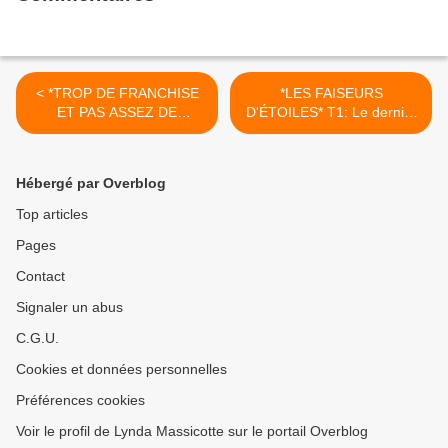
< *TROP DE FRANCHISE
*LES FAISEURS
ET PAS ASSEZ DE
D'ÉTOILES* T1: Le dernier
RETENUE* Où l'art et la
héritage* Annie Larochelle*
manière de rencontrer
Éditions de la Bâtarde* par
l'amour* M. Seimila*
Martine Lévesque* >
Hébergé par Overblog
Éditions Librinova* par
Carole Emery*
Top articles
Pages
Contact
Signaler un abus
C.G.U.
Cookies et données personnelles
Préférences cookies
Voir le profil de Lynda Massicotte sur le portail Overblog