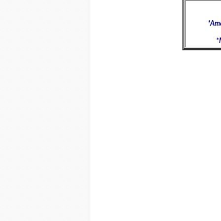
*
Ama
*