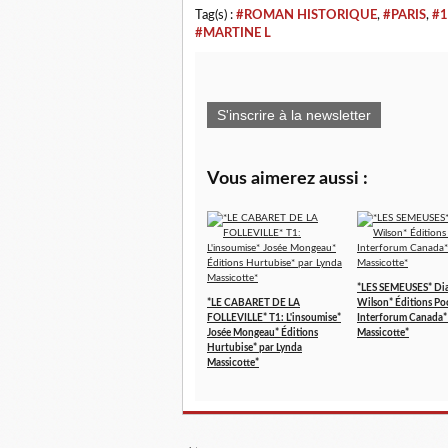
Tag(s) :
#ROMAN HISTORIQUE
,
#PARIS
,
#1
#MARTINE L
S'inscrire à la newsletter
Vous aimerez aussi :
*LES SEMEUSES* Di
*LE CABARET DE LA
Wilson* Éditions Po
FOLLEVILLE* T1: L'insoumise*
Interforum Canada*
Josée Mongeau* Éditions
Massicotte*
Hurtubise* par Lynda
Massicotte*