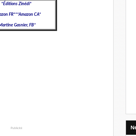
*
Éditions Zinédi
*
zon FR
***
Amazon CA
*
Martine Gasnier, FB
*
Publicité