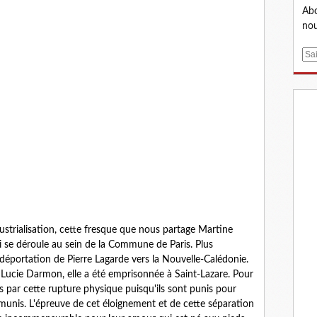
Abo
nou
E
m
a
i
l
ustrialisation, cette fresque que nous partage Martine
i se déroule au sein de la Commune de Paris. Plus
éportation de Pierre Lagarde vers la Nouvelle-Calédonie.
Lucie Darmon, elle a été emprisonnée à Saint-Lazare. Pour
s par cette rupture physique puisqu'ils sont punis pour
émunis. L'épreuve de cet éloignement et de cette séparation