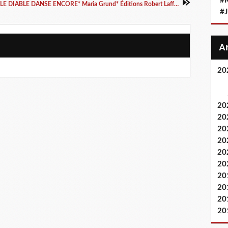
#
*LE DIABLE DANSE ENCORE* Maria Grund* Éditions Robert Laffont via Interforum Canada* par Lynda Massicotte*
#
20
20
20
20
20
20
20
20
20
20
20