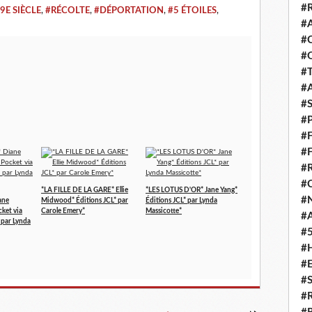
#
9E SIÈCLE
,
#RÉCOLTE
,
#DÉPORTATION
,
#5 ÉTOILES
,
#
#
#
#
#
#
#
#
#
#
#
*LA FILLE DE LA GARE* Ellie
*LES LOTUS D'OR* Jane Yang*
#
ane
Midwood* Éditions JCL* par
Éditions JCL* par Lynda
cket via
Carole Emery*
Massicotte*
#
 par Lynda
#
#
#
#
#