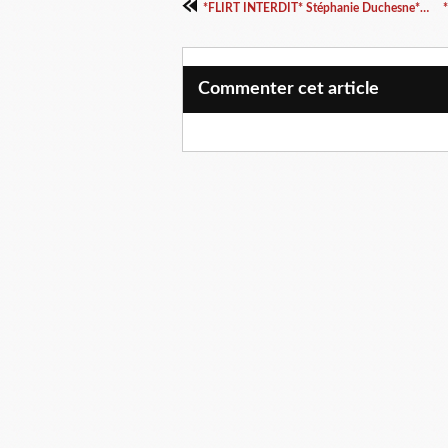
*FLIRT INTERDIT* Stéphanie Duchesne* A Éditeur* par Lynda Massicotte*
Commenter cet article