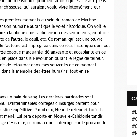
 incommensurable pour leur amour qui est né aux pieds
lanchisseuse, qui auraient voulu vivre intensément leur
s les premiers moments au sein du roman de Martine
mension humaine autant que le volet historique. On voit le
oire à la plume dans la dimension des sentiments, émotions,
te de l'autre, le deuil, etc. Ce roman, qui est une œuvre
é de l'auteure est imprégnée dans ce récit historique qui nous
 cette époque marquante, dérangeante et accablante en ce
 en place dans la Révolution durant le règne de terreur.
ermis de retourner dans mes souvenirs de ce moment
ile dans la mémoire des êtres humains, tout en se
ns un bain de sang. Les dernières barricades sont
enu. D'interminables cortèges d'insurgés partent pour
justice expéditive. Parmi eux, Henri le relieur et Lucie la
#
ont mené. Lui sera déporté en Nouvelle-Calédonie tandis
#
page d'Histoire, ce roman nous interroge sur le pouvoir du
#
#