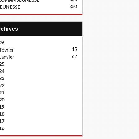
ROMAN JEUNESSE
350
JEUNESSE
Archives
26
15
Février
62
Janvier
25
24
23
22
21
20
19
18
17
16