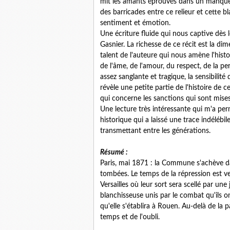
mit les amants éprouvés dans un manque
des barricades entre ce relieur et cette b
sentiment et émotion.
Une écriture fluide qui nous captive dè
Gasnier. La richesse de ce récit est la di
talent de l'auteure qui nous amène l'hist
de l'âme, de l'amour, du respect, de la per
assez sanglante et tragique, la sensibilit
révèle une petite partie de l'histoire de
qui concerne les sanctions qui sont mises
Une lecture très intéressante qui m'a p
historique qui a laissé une trace indéléb
transmettant entre les générations.
Résumé :
Paris, mai 1871 : la Commune s'achève da
tombées. Le temps de la répression est v
Versailles où leur sort sera scellé par une 
blanchisseuse unis par le combat qu'ils 
qu'elle s'établira à Rouen. Au-delà de la 
temps et de l'oubli.