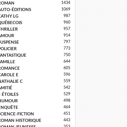
1434
ROMAN
1069
AUTO-ÉDITIONS
987
CATHY LG
960
QUÉBECOIS
957
THRILLER
914
AMOUR
797
SUSPENSE
773
POLICIER
750
FANTASTIQUE
644
FAMILLE
605
ROMANCE
596
CAROLE E
559
NATHALIE C
542
AMITIÉ
529
5 ÉTOILES
498
HUMOUR
464
ENQUÊTE
451
SCIENCE-FICTION
443
ROMAN HISTORIQUE
353