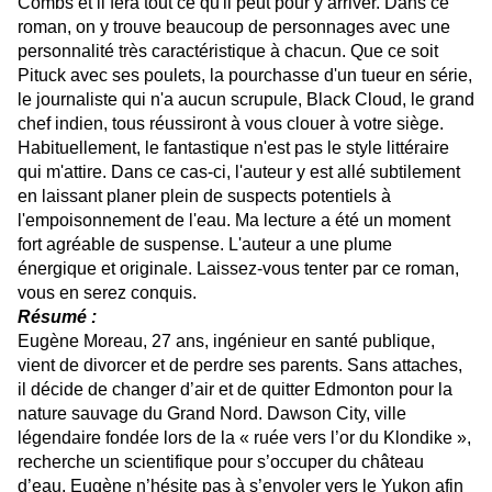
Combs et il fera tout ce qu'il peut pour y arriver. Dans ce
roman, on y trouve beaucoup de personnages avec une
personnalité très caractéristique à chacun. Que ce soit
Pituck avec ses poulets, la pourchasse d'un tueur en série,
le journaliste qui n'a aucun scrupule, Black Cloud, le grand
chef indien, tous réussiront à vous clouer à votre siège.
Habituellement, le fantastique n'est pas le style littéraire
qui m'attire. Dans ce cas-ci, l'auteur y est allé subtilement
en laissant planer plein de suspects potentiels à
l'empoisonnement de l'eau. Ma lecture a été un moment
fort agréable de suspense. L'auteur a une plume
énergique et originale. Laissez-vous tenter par ce roman,
vous en serez conquis.
Résumé :
Eugène Moreau, 27 ans, ingénieur en santé publique,
vient de divorcer et de perdre ses parents. Sans attaches,
il décide de changer d’air et de quitter Edmonton pour la
nature sauvage du Grand Nord. Dawson City, ville
légendaire fondée lors de la « ruée vers l’or du Klondike »,
recherche un scientifique pour s’occuper du château
d’eau. Eugène n’hésite pas à s’envoler vers le Yukon afin