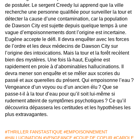
de postuler. Le sergent Creedy lui apprend que la ville
recherche une personne qualifiée pour surveiller la tour et
détecter la cause d’une contamination, car la population
de Dawson City est sujette depuis quelque temps à une
vague d’empoisonnements dont l’origine est incertaine.
Eugène accepte le défi. Il devra enquêter avec les forces
de l’ordre et les deux médecins de Dawson City sur
l’origine des intoxications. Mais la tour et la forêt recèlent
bien des mystères. Une fois là-haut, Eugène est
rapidement en proie à d’abominables hallucinations. Il
devra mener son enquête et se mêler aux scories du
passé et aux querelles du présent. Qui empoisonne l’eau ?
Vengeance d’un voyou ou d’un ancien élu ? Que se
passe-t-il à la tour d’eau pour qu’il soit lui-même si
rudement atteint de symptômes psychotiques ? Ce qu’il
découvrira dépassera les certitudes et les hypothèses les
plus extravagantes.
#THRILLER FANSTASTIQUE
#EMPOISONNEMENT
#HALLUCINATION
#VENGEANCE
#COUP DE COEUR
#CAROLE