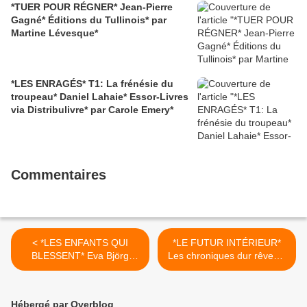
*TUER POUR RÉGNER* Jean-Pierre
Gagné* Éditions du Tullinois* par
Martine Lévesque*
*LES ENRAGÉS* T1: La frénésie du
troupeau* Daniel Lahaie* Essor-Livres
via Distribulivre* par Carole Emery*
Commentaires
< *LES ENFANTS QUI
*LE FUTUR INTÉRIEUR*
BLESSENT* Eva Björg
Les chroniques dur rêveur*
Ægisdóttir* Éditions de la
Alain Leblay* Éditions
Martinière via Net Galley*
Librinova* par Martine
par Cathy Le Gall*
Lévesque* >
Hébergé par Overblog