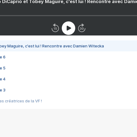
 DiCaprio et Tobey Maguire, c'est lui ! Rencontre avec Dam
bey Maguire, c'est lui ! Rencontre avec Damien Witecka
e 6
e 5
e 4
e 3
s créatrices de la VF !
e 2
e 1
e Mektoub My Love arrive enfin ! Rencontre avec Shaïn Boumedine et Sal