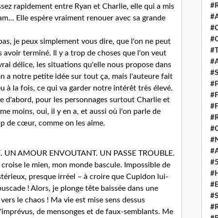
#
ssez rapidement entre Ryan et Charlie, elle qui a mis
#
am... Elle espère vraiment renouer avec sa grande
#
#
 pas, je peux simplement vous dire, que l'on ne peut
#
 avoir terminé. Il y a trop de choses que l'on veut
#
vrai délice, les situations qu'elle nous propose dans
#
n a notre petite idée sur tout ça, mais l'auteure fait
#
 la fois, ce qui va garder notre intérêt très élevé.
#
e d'abord, pour les personnages surtout Charlie et
#
 moins, oui, il y en a, et aussi où l'on parle de
#
oup de cœur, comme on les aime.
#
#
#
 UN AMOUR ENVOUTANT. UN PASSE TROUBLE.
#
 croise le mien, mon monde bascule. Impossible de
#
rieux, presque irréel – à croire que Cupidon lui-
#
uscade ! Alors, je plonge tête baissée dans une
#
vers le chaos ! Ma vie est mise sens dessus
#
 d'imprévus, de mensonges et de faux-semblants. Me