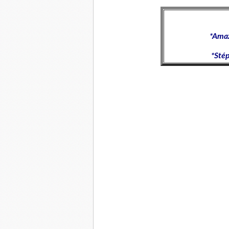
*Ama
*Sté