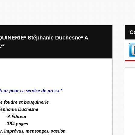
INERIE* Stéphanie Duchesne* A
e*
teur pour ce service de presse*
e foudre et bouquinerie
téphanie Duchesne
-A Éditeur
-384 pages
ur, imprévus, mensonges, passion