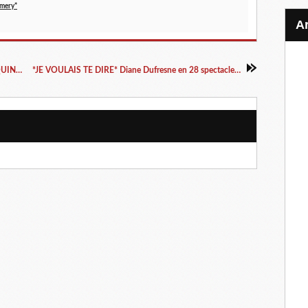
Emery*
*LES ENQUÊTES DE L'INSPECTRICE JOSIE QUINN* T7: Reste Calme* Lisa Regan* Bookouture via Net Galley* par Cathy Le Gall*
*JE VOULAIS TE DIRE* Diane Dufresne en 28 spectacles* Pierre-Gilles Nofal* Éditions de l'Apothéose via Distribulivre* par Lynda Massicotte*