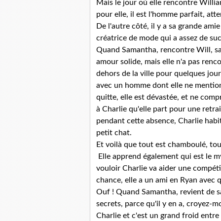
Mais le jour où elle rencontre Willi
pour elle, il est l'homme parfait, a
De l'autre côté, il y a sa grande am
créatrice de mode qui a assez de suc
Quand Samantha, rencontre Will, sa
amour solide, mais elle n'a pas renc
dehors de la ville pour quelques jour
avec un homme dont elle ne mentionn
quitte, elle est dévastée, et ne com
à Charlie qu'elle part pour une retr
pendant cette absence, Charlie habi
petit chat.
Et voilà que tout est chamboulé, tou
Elle apprend également qui est le m
vouloir Charlie va aider une compéti
chance, elle a un ami en Ryan avec q
Ouf ! Quand Samantha, revient de sa 
secrets, parce qu'il y en a, croyez-mo
Charlie et c'est un grand froid entre 