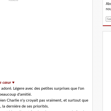
Publicité
Abo
nou
E
m
a
i
l
e cœur ♥
 adoré. Légere avec des petites surprises que l'on
 beaucoup d'amitié.
en Charlie n'y croyait pas vraiment, et surtout que
 la dernière de ses priorités.