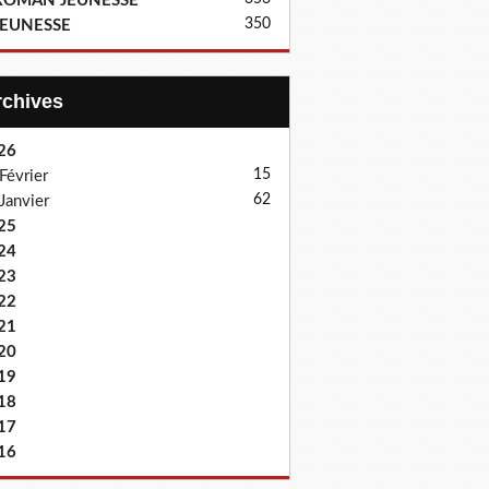
ROMAN JEUNESSE
350
JEUNESSE
Archives
26
15
Février
62
Janvier
25
24
23
22
21
20
19
18
17
16