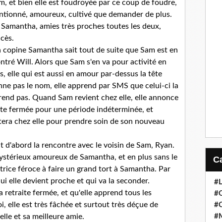
am, et bien elle est foudroyée par ce coup de foudre,
ttentionné, amoureux, cultivé que demander de plus.
ie Samantha, amies très proches toutes les deux,
cès.
 copine Samantha sait tout de suite que Sam est en
ontré Will. Alors que Sam s'en va pour activité en
s, elle qui est aussi en amour par-dessus la tête
e pas le nom, elle apprend par SMS que celui-ci la
prend pas. Quand Sam revient chez elle, elle annonce
aite fermée pour une période indéterminée, et
tera chez elle pour prendre soin de son nouveau
t d'abord la rencontre avec le voisin de Sam, Ryan.
ystérieux amoureux de Samantha, et en plus sans le
trice féroce à faire un grand tort à Samantha. Par
ui elle devient proche et qui va la seconder.
#
retraite fermée, et qu'elle apprend tous les
#
i, elle est très fâchée et surtout très déçue de
#
#
elle et sa meilleure amie.