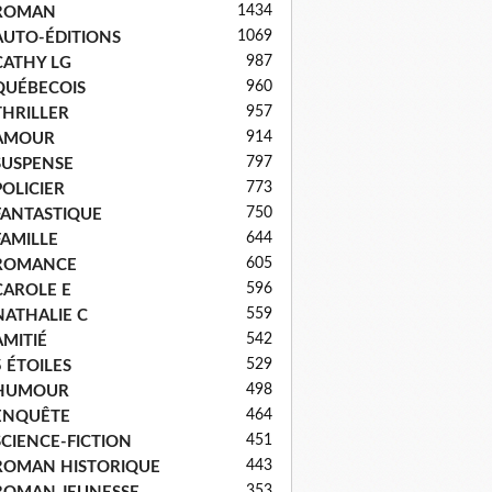
1434
ROMAN
1069
AUTO-ÉDITIONS
987
CATHY LG
960
QUÉBECOIS
957
THRILLER
914
AMOUR
797
SUSPENSE
773
POLICIER
750
FANTASTIQUE
644
FAMILLE
605
ROMANCE
596
CAROLE E
559
NATHALIE C
542
AMITIÉ
529
5 ÉTOILES
498
HUMOUR
464
ENQUÊTE
451
SCIENCE-FICTION
443
ROMAN HISTORIQUE
353