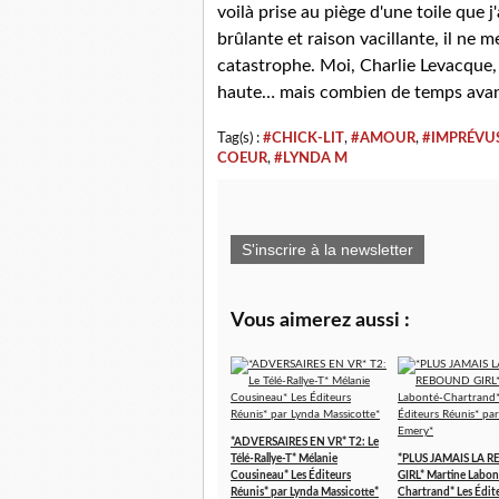
voilà prise au piège d'une toile que j
brûlante et raison vacillante, il ne m
catastrophe. Moi, Charlie Levacque, 
haute… mais combien de temps avant
Tag(s) :
#CHICK-LIT
,
#AMOUR
,
#IMPRÉVU
COEUR
,
#LYNDA M
S'inscrire à la newsletter
Vous aimerez aussi :
*ADVERSAIRES EN VR* T2: Le
Télé-Rallye-T* Mélanie
*PLUS JAMAIS LA 
Cousineau* Les Éditeurs
GIRL* Martine Labon
Réunis* par Lynda Massicotte*
Chartrand* Les Édit