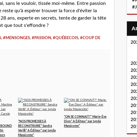
#
'ai, sans le vouloir, tissée moi-même. Entre passion
#
e reste qu'à espérer trouver la force d'éviter la
28 ans, experte en secrets, tente de garder la tête
 que tout s'effondre ?
S
,
#MENSONGES
,
#PASSION
,
#QUÉBECOIS
,
#COUP DE
20
20
20
20
20
20
20
20
20
*ON SE CONNAIT?* Marie-Ève
20
*NOS PROMESSES À
Dion* A Éditeur* par Lynda
20
REBOUND
RECONSTRUIRE* Sandra
Massicotte*
té-
Verilli* A Éditeur* par Lynda
eurs
Massicotte*