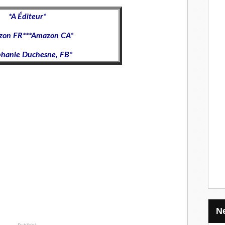
*
A Éditeur
*
zon FR
**
*Amazon CA
*
phanie Duchesne, FB*