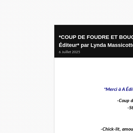
*COUP DE FOUDRE ET BOUQU
Éditeur* par Lynda Massicott
6 Juillet 2025
*Merci à A Édi
-Coup d
-S
-Chick-lit, amo