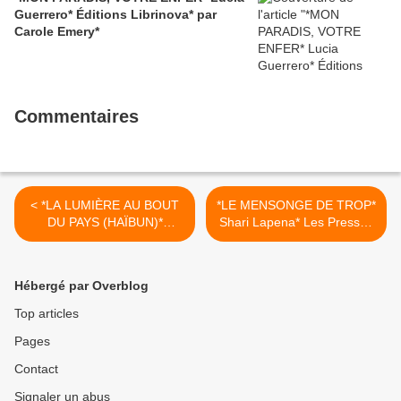
Guerrero* Éditions Librinova* par
Carole Emery*
Commentaires
< *LA LUMIÈRE AU BOUT
*LE MENSONGE DE TROP*
DU PAYS (HAÏBUN)*
Shari Lapena* Les Presses
Joanne Morency* Éditions
de la Cité via Interforum
David, colleciton Haïku* par
Canada* par Lynda
Martine Lévesque*
Massicotte* >
Hébergé par Overblog
Top articles
Pages
Contact
Signaler un abus