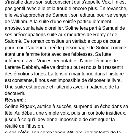
s'installe dans son subconscient qui s'appelle Vox. Il n'est
pas gentil avec elle et la trouble encore plus. En revanche,
elle va s'approcher de Samuel, son éditeur, pour se venger
de William. À la suite d'une soirée particulièrement
arrosée, sur la taie d'oreiller, Soline fera part à Samuel de
ses préoccupations suite aux meurtres de Romy et de
Salomé. Ce roman constitue un véritable coup de cœur
pour moi. L'auteur a créé le personnage de Soline comme
étant une femme forte avec ses faiblesses. Sa lutte
intérieure avec Vox est redoutable. J'aime l'écriture de
Larème Debbah, elle va droit au but et nous fait ressentir
des émotions fortes. La tension maintenue dans l'histoire
est constante, il nous est impossible de déposer le livre.
Une suite est prévue et j'attends avec impatience de la
découvrir.
Résumé :
Soline Rigaux, autrice à succès, surprend un écho dans sa
tête. Au début, une simple voix, puis un contrôle insidieux,
jusqu’à ce qu’il devienne impossible de distinguer la
réalité de l’illusion.
À ses côtés, son compagnon William Berger tente de la