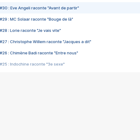
#30 : Eve Angeli raconte "Avant de partir"
#29 : MC Solaar raconte "Bouge de là"
28 : Lorie raconte "Je vais vite"
#27 : Christophe Willem raconte "Jacques a dit"
#26 : Chimène Badi raconte "Entre nous"
#25 : Indochine raconte "3e sexe"
#24 : Zaho raconte "C'est chelou"
#23 : Patrick Bruel raconte "Au café des délices"
#22 : Kyo raconte "Le chemin"
#21 : Nolwenn Leroy raconte "Cassé"
#20 : Patrick Hernandez raconte "Born to be alive"
#19 : Lorie raconte "Près de moi"