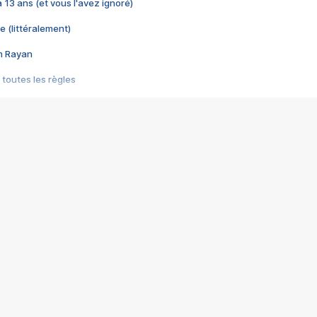
 a 13 ans (et vous l'avez ignoré)
e (littéralement)
im Rayan
 toutes les règles
s les jeux vidéo
us choquant de Rockstar ? - Le scandale BULLY
e plus moche de Steam
du RÊVE tourne au CAUCHEMAR
pendant 8 heures
it… à tort
umiliés par un jeu vidéo
ire - Final Fantasy 8
ti un empire - Age of Empires