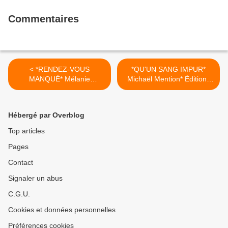
Commentaires
< *RENDEZ-VOUS
*QU'UN SANG IMPUR*
MANQUÉ* Mélanie
Michaël Mention* Éditions
Beaubien* Édition JCL* par
Belfond Noir via Interforum
Carole Emery*
Canada* par Lynda
Massicotte* >
Hébergé par Overblog
Top articles
Pages
Contact
Signaler un abus
C.G.U.
Cookies et données personnelles
Préférences cookies