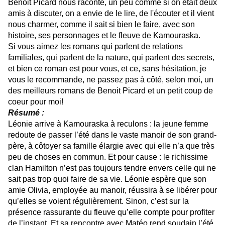
Benoit Picard nous raconte, un peu comme si on était deux
amis à discuter, on a envie de le lire, de l'écouter et il vient
nous charmer, comme il sait si bien le faire, avec son
histoire, ses personnages et le fleuve de Kamouraska.
Si vous aimez les romans qui parlent de relations
familiales, qui parlent de la nature, qui parlent des secrets,
et bien ce roman est pour vous, et ce, sans hésitation, je
vous le recommande, ne passez pas à côté, selon moi, un
des meilleurs romans de Benoit Picard et un petit coup de
coeur pour moi!
Résumé :
Léonie arrive à Kamouraska à reculons : la jeune femme
redoute de passer l’été dans le vaste manoir de son grand-
père, à côtoyer sa famille élargie avec qui elle n’a que très
peu de choses en commun. Et pour cause : le richissime
clan Hamilton n’est pas toujours tendre envers celle qui ne
sait pas trop quoi faire de sa vie. Léonie espère que son
amie Olivia, employée au manoir, réussira à se libérer pour
qu’elles se voient régulièrement. Sinon, c’est sur la
présence rassurante du fleuve qu’elle compte pour profiter
de l’instant. Et sa rencontre avec Matéo rend soudain l’été