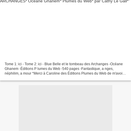
Tome 1: ici - Tome 2: ici - Blue Belle et le tombeau des Archanges -Océane
Ghanem -Éditions P lumes du Web -540 pages -Fantastique, a nges,
néphilim, a mour *Merci à Caroline des Éditions Plumes du Web de m'avoir
donné l’opportunité de lire ce livre en...