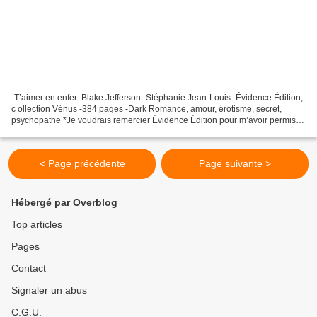
-T’aimer en enfer: Blake Jefferson -Stéphanie Jean-Louis -Évidence Édition,
c ollection Vénus -384 pages -Dark Romance, amour, érotisme, secret,
psychopathe *Je voudrais remercier Évidence Édition pour m’avoir permis
de lire cet excellent roman en lecture...
< Page précédente
Page suivante >
Hébergé par Overblog
Top articles
Pages
Contact
Signaler un abus
C.G.U.