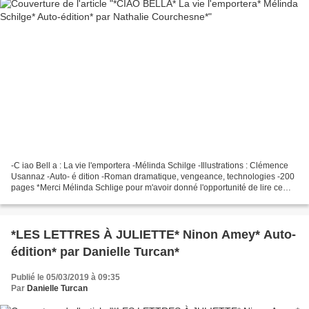
-C iao Bell a : La vie l'emportera -Mélinda Schilge -Illustrations : Clémence
Usannaz -Auto- é dition -Roman dramatique, vengeance, technologies -200
pages *Merci Mélinda Schlige pour m'avoir donné l'opportunité de lire ce
très bon roman en service de...
*LES LETTRES À JULIETTE* Ninon Amey* Auto-
édition* par Danielle Turcan*
Publié le 05/03/2019 à 09:35
Par
Danielle Turcan