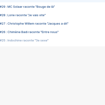
#29 : MC Solaar raconte "Bouge de là"
28 : Lorie raconte "Je vais vite"
#27 : Christophe Willem raconte "Jacques a dit"
#26 : Chimène Badi raconte "Entre nous"
#25 : Indochine raconte "3e sexe"
#24 : Zaho raconte "C'est chelou"
#23 : Patrick Bruel raconte "Au café des délices"
#22 : Kyo raconte "Le chemin"
#21 : Nolwenn Leroy raconte "Cassé"
#20 : Patrick Hernandez raconte "Born to be alive"
#19 : Lorie raconte "Près de moi"
#18 : Michael Jones raconte "A nos actes manqués" (avec Jean-Jacque