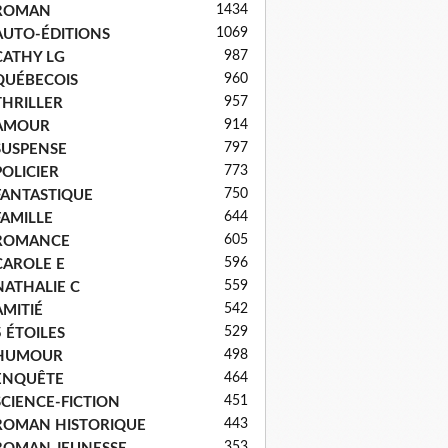
1434
ROMAN
1069
AUTO-ÉDITIONS
987
CATHY LG
960
QUÉBECOIS
957
THRILLER
914
AMOUR
797
SUSPENSE
773
POLICIER
750
FANTASTIQUE
644
FAMILLE
605
ROMANCE
596
CAROLE E
559
NATHALIE C
542
AMITIÉ
529
5 ÉTOILES
498
HUMOUR
464
ENQUÊTE
451
SCIENCE-FICTION
443
ROMAN HISTORIQUE
353