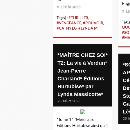
Rugi
Lire la suite
Li
Tag(s) :
#THRILLER
,
Tag(s
#VENGEANCE
,
#POUVOIR
,
QUO
#CATHY LG
,
#LYNDA M
#SO
#MA
*MAÎTRE CHEZ SOI*
T2: La vie à Verdun*
*S
Jean-Pierre
AP
Charland* Éditions
Cé
Hurtubise* par
De
Lynda Massicotte*
St
28 Juillet 2023
Ga
Lé
28 J
*Tome 1* *Merci aux
Éditions Hurtubise ainsi qu'à