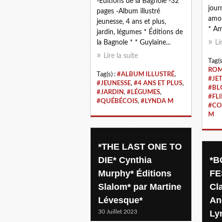
-Éditions de la Bagnole -32
jour
pages -Album illustré
amou
jeunesse, 4 ans et plus,
* Am
jardin, légumes * Éditions de
la Bagnole * * Guylaine...
Li
Lire la suite
Tag(s
ROM
Tag(s) :
#ALBUM ILLUSTRÉ
,
#JET
#JEUNESSE
,
#4 ANS ET PLUS
,
#BL
#JARDIN
,
#LÉGUMES
,
#FLI
#QUÉBÉCOIS
,
#LYNDA M
#CO
M
*THE LAST ONE TO
DIE* Cynthia
*B
Murphy* Éditions
FE
Slalom* par Martine
Cl
Lévesque*
An
30 Juillet 2023
Ly