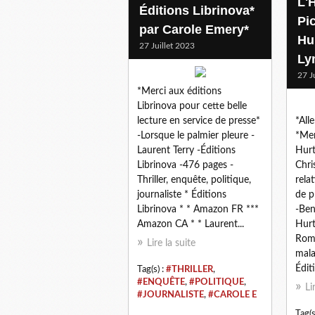
L'
Éditions Librinova*
Pi
par Carole Emery*
Hu
27 Juillet 2023
Ly
27 J
*Merci aux éditions
Librinova pour cette belle
lecture en service de presse*
*All
-Lorsque le palmier pleure -
*Mer
Laurent Terry -Éditions
Hurt
Librinova -476 pages -
Chri
Thriller, enquête, politique,
rela
journaliste * Éditions
de p
Librinova * * Amazon FR ***
-Ben
Amazon CA * * Laurent...
Hurt
Roma
Lire la suite
mala
Éditi
Tag(s) :
#THRILLER
,
#ENQUÊTE
,
#POLITIQUE
,
Li
#JOURNALISTE
,
#CAROLE E
Tag(s