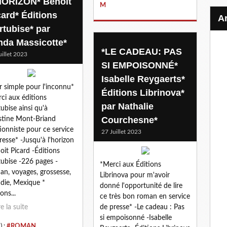
HORIZON* Benoit
M
card* Éditions
rtubise* par
nda Massicotte*
*LE CADEAU: PAS
uillet 2023
SI EMPOISONNÉ*
Isabelle Reygaerts*
er simple pour l'inconnu*
Éditions Librinova*
ci aux éditions
par Nathalie
ubise ainsi qu'à
Courchesne*
stine Mont-Briand
tionniste pour ce service
27 Juillet 2023
resse* -Jusqu'à l'horizon
oit Picard -Éditions
ubise -226 pages -
*Merci aux Éditions
n, voyages, grossesse,
Librinova pour m'avoir
die, Mexique *
donné l'opportunité de lire
ons...
ce très bon roman en service
re la suite
de presse* -Le cadeau : Pas
si empoisonné -Isabelle
) :
#ROMAN