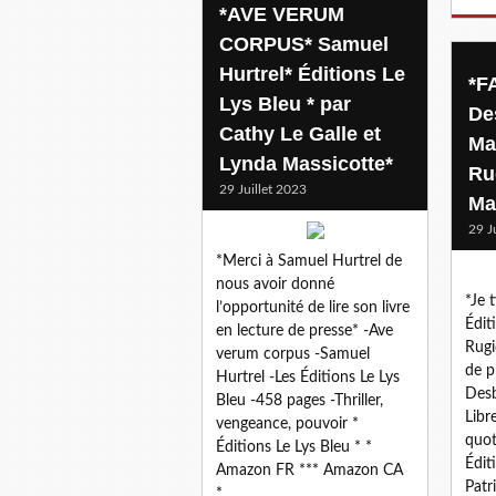
*AVE VERUM
CORPUS* Samuel
Hurtrel* Éditions Le
*F
Lys Bleu * par
De
Cathy Le Galle et
Ma
Lynda Massicotte*
Ru
29 Juillet 2023
Ma
29 J
*Merci à Samuel Hurtrel de
nous avoir donné
*Je 
l’opportunité de lire son livre
Édit
en lecture de presse* -Ave
Rugi
verum corpus -Samuel
de p
Hurtrel -Les Éditions Le Lys
Desb
Bleu -458 pages -Thriller,
Libr
vengeance, pouvoir *
quot
Éditions Le Lys Bleu * *
Édit
Amazon FR *** Amazon CA
Patr
*...