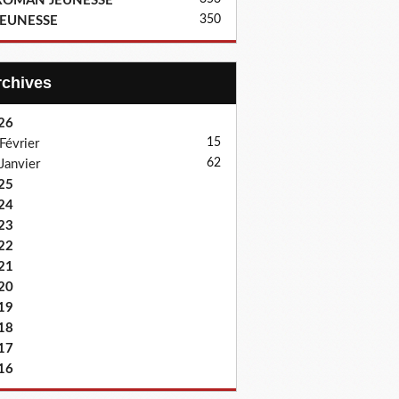
ROMAN JEUNESSE
350
JEUNESSE
Archives
26
15
Février
62
Janvier
25
24
23
22
21
20
19
18
17
16