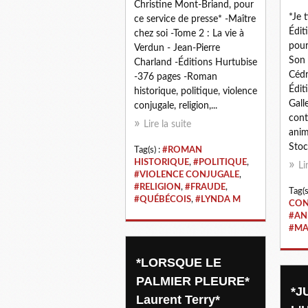
Christine Mont-Briand, pour
*Je 
ce service de presse* -Maître
Édit
chez soi -Tome 2 : La vie à
pour
Verdun - Jean-Pierre
Son 
Charland -Éditions Hurtubise
Cédr
-376 pages -Roman
Édit
historique, politique, violence
Gall
conjugale, religion,...
cont
Lire la suite
anim
Stoc
Tag(s) :
#ROMAN
HISTORIQUE
,
#POLITIQUE
,
Li
#VIOLENCE CONJUGALE
,
#RELIGION
,
#FRAUDE
,
Tag(s
#QUÉBÉCOIS
,
#LYNDA M
CON
#AN
#MA
*LORSQUE LE
PALMIER PLEURE*
*J
Laurent Terry*