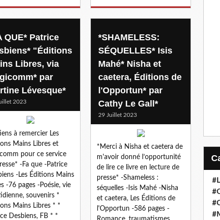
A QUE* Patrice
*SHAMELESS:
sbiens* "Éditions
SÉQUELLES* Isis
ins Libres, via
Mahé* Nisha et
gicomm* par
caetera, Éditions de
rtine Lévesque*
l'Opportun* par
uillet 2023
Cathy Le Gall*
29 Juillet 2023
tiens à remercier Les
ions Mains Libres et
*Merci à Nisha et caetera de
comm pour ce service
m'avoir donné l’opportunité
resse* -Fa que -Patrice
de lire ce livre en lecture de
iens -Les Éditions Mains
presse* -Shameless :
#
es -76 pages -Poésie, vie
séquelles -Isis Mahé -Nisha
#
idienne, souvenirs *
et caetera, Les Éditions de
#
ions Mains Libres * *
l'Opportun -586 pages -
#
ice Desbiens, FB * *
Romance, traumatismes,