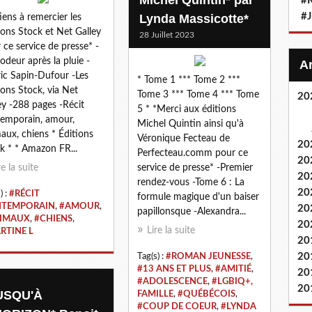
#
#
Lynda Massicotte*
tiens à remercier les
ions Stock et Net Galley
28 Juillet 2023
 ce service de presse* -
odeur après la pluie -
ic Sapin-Dufour -Les
* Tome 1 *** Tome 2 ***
ions Stock, via Net
Tome 3 *** Tome 4 *** Tome
20
ey -288 pages -Récit
5 * *Merci aux éditions
emporain, amour,
Michel Quintin ainsi qu'à
aux, chiens * Éditions
Véronique Fecteau de
20
k * * Amazon FR...
Perfecteau.comm pour ce
20
re la suite
service de presse* -Premier
20
rendez-vous -Tome 6 : La
20
) :
#RÉCIT
formule magique d'un baiser
TEMPORAIN
,
#AMOUR
,
20
papillonsque -Alexandra...
IMAUX
,
#CHIENS
,
20
Lire la suite
RTINE L
20
20
Tag(s) :
#ROMAN JEUNESSE
,
#13 ANS ET PLUS
,
#AMITIÉ
,
20
#ADOLESCENCE
,
#LGBIQ+,
20
USQU'À
FAMILLE
,
#QUÉBÉCOIS
,
#COUP DE COEUR
,
#LYNDA