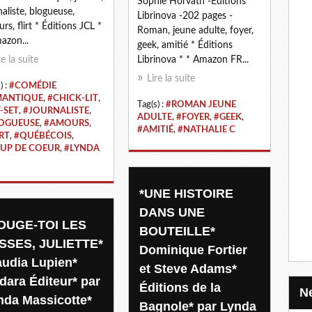
Sophie Horvath -Éditions
naliste, blogueuse,
Librinova -202 pages -
rs, flirt * Éditions JCL *
Roman, jeune adulte, foyer,
azon...
geek, amitié * Éditions
re la suite
Librinova * * Amazon FR...
Lire la suite
) :
#COMÉDIE
ANTIQUE
,
#CHICK-LIT
,
Tag(s) :
#ROMAN JEUNE
-SET
,
#JOURNALISTE
,
ADULTE
,
#FOYER
,
#GEEK
,
OGUEUSE
,
#AMOURS
,
#AMITIÉ
,
#NATHALIE C
RT
,
#QUÉBÉCOIS
,
UP DE COEUR
,
#LYNDA
*UNE HISTOIRE
DANS UNE
OUGE-TOI LES
BOUTEILLE*
SSES, JULIETTE*
Dominique Fortier
audia Lupien*
et Steve Adams*
dara Éditeur* par
Éditions de la
nda Massicotte*
Bagnole* par Lynda