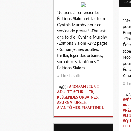
30 J
*Je tiens à remercier les
Éditions Slalom et l’auteure
*Mer
Cynthia Murphy pour ce
pour
service de presse* -The last
Boug
one to die -Cynthia Murphy
-Cla
-Éditions Slalom -292 pages
Édit
-Roman jeunes adultes,
sépa
thriller, légendes urbaines,
rec
surnaturels, fantômes *
pour
Éditions Slalom...
Édit
Lire la suite
Amaz
Li
Tag(s) :
#ROMAN JEUNE
ADULTE
,
#THRILLER
,
Tag(s
#LÉGENDES URBAINES
,
#SÉ
#SURNATURELS
,
#RE
#FANTÔMES
,
#MARTINE L
#RÉ
#LI
#QU
COE