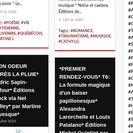
#
comm * Le...
musique * Nisha et caetera,
#
re la suite
Éditions de...
#
Lire la suite
) :
#POÉSIE
,
#VIE
#
TIDIENNE
,
#
Tag(s) :
#ROMANCE
,
UVENIRS
,
#QUÉBÉCOIS
,
#TRAUMATISME
,
#MUSIQUE
,
#
RTINE L
#CATHY LG
#
#
#
#
ON ODEUR
*PREMIER
#
RÈS LA PLUIE*
RENDEZ-VOUS* T6:
#
dric Sapin-
La formule magique
#
four* Éditions
#
d'un baiser
ock via Net
#
papillonesque*
lley* par Martine
#
Alexandra
#
vesque*
Larorchelle et Louis
#
uillet 2023
Patalano* Éditions
#
Michel Quintin* par