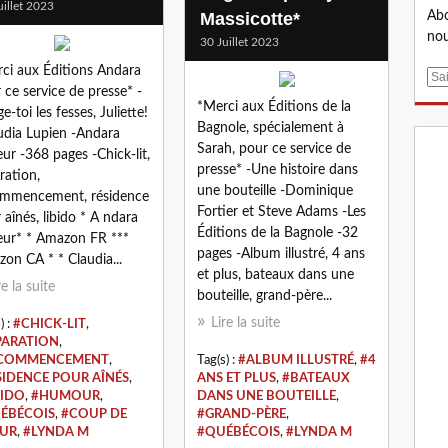
uillet 2023
Abo
Massicotte*
nou
30 Juillet 2023
ci aux Éditions Andara
E
 ce service de presse* -
m
*Merci aux Éditions de la
e-toi les fesses, Juliette!
a
Bagnole, spécialement à
udia Lupien -Andara
i
Sarah, pour ce service de
eur -368 pages -Chick-lit,
l
presse* -Une histoire dans
ration,
une bouteille -Dominique
ommencement, résidence
Fortier et Steve Adams -Les
 aînés, libido * A ndara
Éditions de la Bagnole -32
eur* * Amazon FR ***
pages -Album illustré, 4 ans
on CA * * Claudia...
et plus, bateaux dans une
re la suite
bouteille, grand-père...
Lire la suite
) :
#CHICK-LIT
,
PARATION
,
COMMENCEMENT
,
Tag(s) :
#ALBUM ILLUSTRÉ
,
#4
SIDENCE POUR AÎNÉS
,
ANS ET PLUS
,
#BATEAUX
BIDO
,
#HUMOUR
,
DANS UNE BOUTEILLE
,
ÉBÉCOIS
,
#COUP DE
#GRAND-PÈRE
,
UR
,
#LYNDA M
#QUÉBÉCOIS
,
#LYNDA M