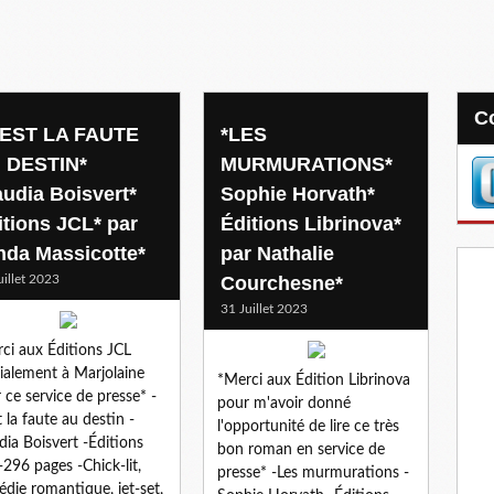
'EST LA FAUTE
*LES
 DESTIN*
MURMURATIONS*
audia Boisvert*
Sophie Horvath*
itions JCL* par
Éditions Librinova*
nda Massicotte*
par Nathalie
uillet 2023
Courchesne*
31 Juillet 2023
ci aux Éditions JCL
ialement à Marjolaine
*Merci aux Édition Librinova
 ce service de presse* -
pour m'avoir donné
t la faute au destin -
l'opportunité de lire ce très
dia Boisvert -Éditions
bon roman en service de
-296 pages -Chick-lit,
presse* -Les murmurations -
die romantique, jet-set,