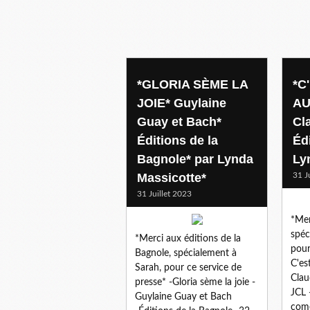
*GLORIA SÈME LA
*C
JOIE* Guylaine
AU
Guay et Bach*
Cl
Éditions de la
Éd
Bagnole* par Lynda
Ly
Massicotte*
31 J
31 Juillet 2023
*Mer
spéc
*Merci aux éditions de la
pour
Bagnole, spécialement à
C'es
Sarah, pour ce service de
Clau
presse* -Gloria sème la joie -
JCL 
Guylaine Guay et Bach
comé