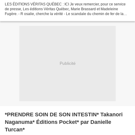
LES ÉDITIONS VÉRITAS QUÉBEC : ICI Je veux remercier, pour ce service
de presse, Les éditions Véritas Québec, Marie Brassard et Madeleine
Fugère. - R osalie, cherche la vérité - Le scandale du chemin de fer de la
Baie-des-Chaleurs 1890-1900 - Madeleine...
Publicité
*PRENDRE SOIN DE SON INTESTIN* Takanori
Naganuma* Éditions Pocket* par Danielle
Turcan*