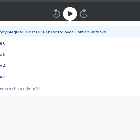
bey Maguire, c'est lui ! Rencontre avec Damien Witecka
e 6
e 5
e 4
e 3
s créatrices de la VF !
e 2
e 1
e Mektoub My Love arrive enfin ! Rencontre avec Shaïn Boumedine et Sal
i : après Toni en famille