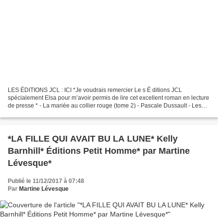
LES ÉDITIONS JCL : ICI *Je voudrais remercier Le s É ditions JCL
spécialement Elsa pour m’avoir permis de lire cet excellent roman en lecture
de presse * - La mariée au collier rouge (tome 2) - Pascale Dussault - Les
éditions JCL - 360 pages - Roman québécois,...
*LA FILLE QUI AVAIT BU LA LUNE* Kelly
Barnhill* Éditions Petit Homme* par Martine
Lévesque*
Publié le 11/12/2017 à 07:48
Par
Martine Lévesque