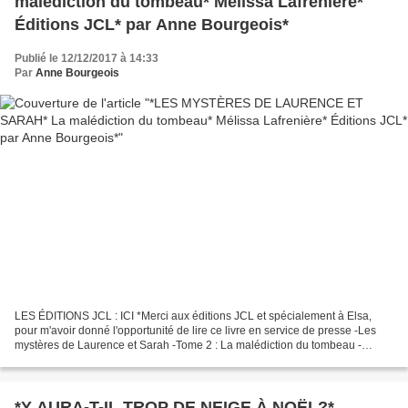
malédiction du tombeau* Mélissa Lafrenière*
Éditions JCL* par Anne Bourgeois*
Publié le 12/12/2017 à 14:33
Par
Anne Bourgeois
LES ÉDITIONS JCL : ICI *Merci aux éditions JCL et spécialement à Elsa,
pour m'avoir donné l'opportunité de lire ce livre en service de presse -Les
mystères de Laurence et Sarah -Tome 2 : La malédiction du tombeau -
Mélissa Lafrenière -Éditions JCL -472...
*Y AURA-T-IL TROP DE NEIGE À NOËL?*