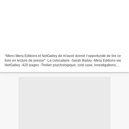
*Merci Mera Editions et NetGalley de m'avoir donné l’opportunité de lire ce
livre en lecture de presse* -La colocataire -Sarah Bailey -Mera Editions via
NetGalley -420 pages -Thriller psychologique, cold case, investigations,
journaliste * Mera Éditions...