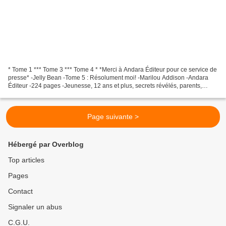
* Tome 1 *** Tome 3 *** Tome 4 * *Merci à Andara Éditeur pour ce service de
presse* -Jelly Bean -Tome 5 : Résolument moi! -Marilou Addison -Andara
Éditeur -224 pages -Jeunesse, 12 ans et plus, secrets révélés, parents,
basketball * Andara Éditeur * *...
Page suivante >
Hébergé par Overblog
Top articles
Pages
Contact
Signaler un abus
C.G.U.