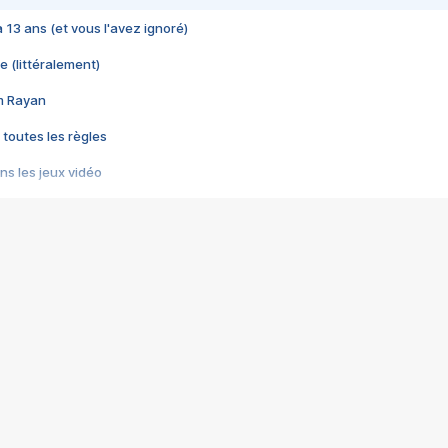
 a 13 ans (et vous l'avez ignoré)
e (littéralement)
im Rayan
 toutes les règles
s les jeux vidéo
us choquant de Rockstar ? - Le scandale BULLY
e plus moche de Steam
du RÊVE tourne au CAUCHEMAR
pendant 8 heures
it… à tort
umiliés par un jeu vidéo
ire - Final Fantasy 8