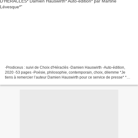
-Prodiceus : suivi de Choix d'Héraclès -Damien Hauswirth -Auto-édition,
2020 -53 pages -Poésie, philosophie, contemporain, choix, dilemme *Je
tiens à remercier l’auteur Damien Hauswirth pour ce service de presse* *
Amazon FR *** Amazon CA * *Damien Hauswirth,...