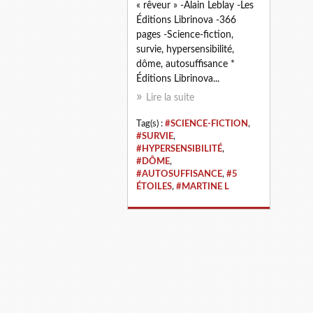
« rêveur » -Alain Leblay -Les
Éditions Librinova -366
pages -Science-fiction,
survie, hypersensibilité,
dôme, autosuffisance *
Éditions Librinova...
Lire la suite
Tag(s) :
#SCIENCE-FICTION
,
#SURVIE
,
#HYPERSENSIBILITÉ
,
#DÔME
,
#AUTOSUFFISANCE
,
#5
ÉTOILES
,
#MARTINE L