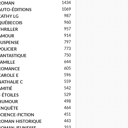
1434
ROMAN
1069
AUTO-ÉDITIONS
987
CATHY LG
960
QUÉBECOIS
957
THRILLER
914
AMOUR
797
SUSPENSE
773
POLICIER
750
FANTASTIQUE
644
FAMILLE
605
ROMANCE
596
CAROLE E
559
NATHALIE C
542
AMITIÉ
529
5 ÉTOILES
498
HUMOUR
464
ENQUÊTE
451
SCIENCE-FICTION
443
ROMAN HISTORIQUE
353