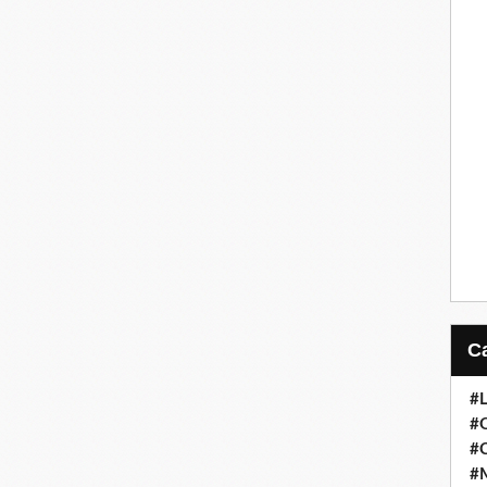
#
#
#
#