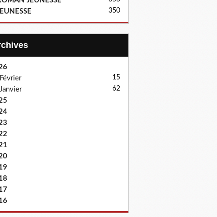
ROMAN JEUNESSE
350
JEUNESSE
Archives
26
15
Février
62
Janvier
25
24
23
22
21
20
19
18
17
16