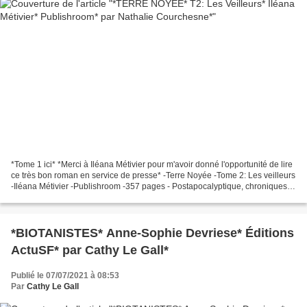
*Tome 1 ici* *Merci à Iléana Métivier pour m'avoir donné l'opportunité de lire
ce très bon roman en service de presse* -Terre Noyée -Tome 2: Les veilleurs
-Iléana Métivier -Publishroom -357 pages - Postapocalyptique, chroniques,
dystopie, fantastique,...
*BIOTANISTES* Anne-Sophie Devriese* Éditions
ActuSF* par Cathy Le Gall*
Publié le 07/07/2021 à 08:53
Par
Cathy Le Gall