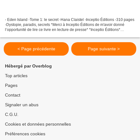
- Eden Island -Tome 1: le secret -Hana Claistel -Inceptio Éditions -310 pages
-Dystopie, paradis, secrets *Merci à Inceptio Éditions de m'avoir donné
l’opportunité de lire ce livre en lecture de presse* *Inceptio Éditions*
***Amazon FR*** *Hana Claistel,...
< Page précédente
Page suivante >
Hébergé par Overblog
Top articles
Pages
Contact
Signaler un abus
C.G.U.
Cookies et données personnelles
Préférences cookies