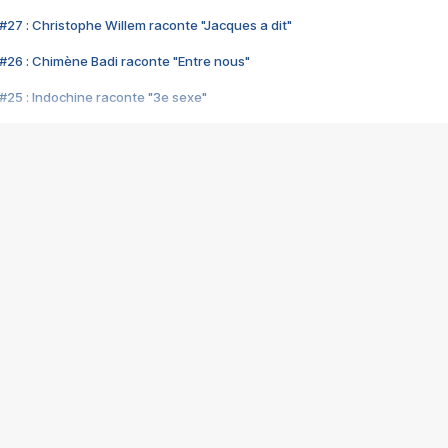
#27 : Christophe Willem raconte "Jacques a dit"
#26 : Chimène Badi raconte "Entre nous"
#25 : Indochine raconte "3e sexe"
#24 : Zaho raconte "C'est chelou"
#23 : Patrick Bruel raconte "Au café des délices"
#22 : Kyo raconte "Le chemin"
#21 : Nolwenn Leroy raconte "Cassé"
#20 : Patrick Hernandez raconte "Born to be alive"
#19 : Lorie raconte "Près de moi"
#18 : Michael Jones raconte "A nos actes manqués" (avec Jean-Jacque
#17 : Khaled raconte "Aïcha"
#16 : Corneille raconte "Parce qu'on vient de loin"