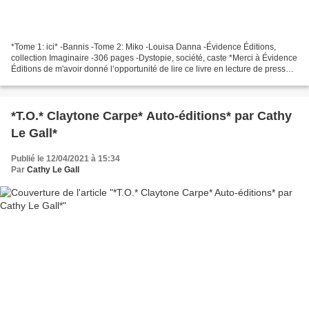
*Tome 1: ici* -Bannis -Tome 2: Miko -Louisa Danna -Évidence Éditions,
collection Imaginaire -306 pages -Dystopie, société, caste *Merci à Évidence
Éditions de m'avoir donné l’opportunité de lire ce livre en lecture de presse*
*Évidence Éditions: boutique*...
*T.O.* Claytone Carpe* Auto-éditions* par Cathy
Le Gall*
Publié le 12/04/2021 à 15:34
Par
Cathy Le Gall