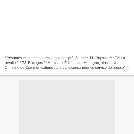
*Résumés et commentaires des tomes précédent* * T1: Rupture *** T2: La
révolte *** T3: Ravages * *Merci aux Éditions de Mortagne, ainsi qu'à
Christine de Communications Julie Lamoureux pour ce service de presse* -
Demi-vie -Tome 4 : Origines -Magali Laurent...