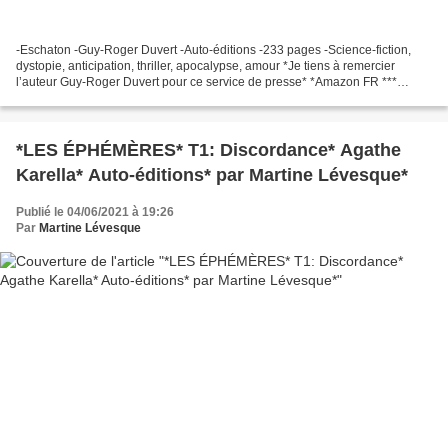
-Eschaton -Guy-Roger Duvert -Auto-éditions -233 pages -Science-fiction,
dystopie, anticipation, thriller, apocalypse, amour *Je tiens à remercier
l’auteur Guy-Roger Duvert pour ce service de presse* *Amazon FR ***
Amazon CA * *Guy-Roger Duvert, auteur(FB)* Le...
*LES ÉPHÉMÈRES* T1: Discordance* Agathe
Karella* Auto-éditions* par Martine Lévesque*
Publié le 04/06/2021 à 19:26
Par
Martine Lévesque