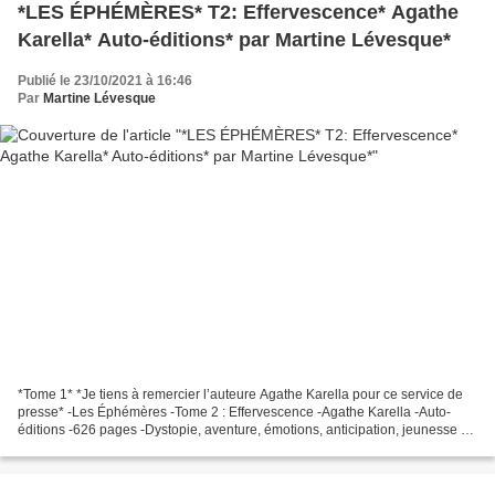
*LES ÉPHÉMÈRES* T2: Effervescence* Agathe
Karella* Auto-éditions* par Martine Lévesque*
Publié le 23/10/2021 à 16:46
Par
Martine Lévesque
*Tome 1* *Je tiens à remercier l’auteure Agathe Karella pour ce service de
presse* -Les Éphémères -Tome 2 : Effervescence -Agathe Karella -Auto-
éditions -626 pages -Dystopie, aventure, émotions, anticipation, jeunesse *
Amazon FR *** Amazon CA * *Agathe...