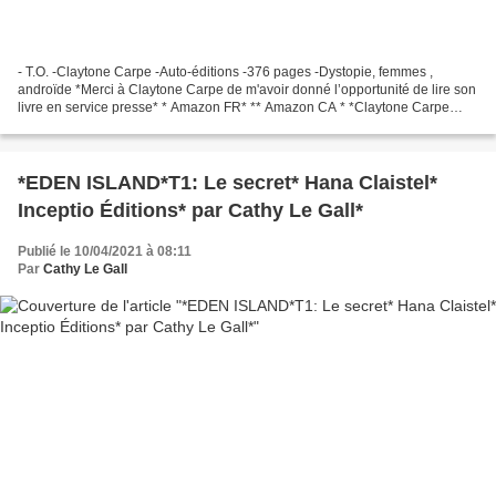
- T.O. -Claytone Carpe -Auto-éditions -376 pages -Dystopie, femmes ,
androïde *Merci à Claytone Carpe de m'avoir donné l’opportunité de lire son
livre en service presse* * Amazon FR* ** Amazon CA * *Claytone Carpe
(FB)* Le commentaire de Cathy : Les guerres...
*EDEN ISLAND*T1: Le secret* Hana Claistel*
Inceptio Éditions* par Cathy Le Gall*
Publié le 10/04/2021 à 08:11
Par
Cathy Le Gall