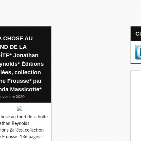
A CHOSE AU
ND DE LA
ÎTE* Jonathan
ynolds* Éditions
lées, collection
ne Frousse* par
nda Massicotte*
Novembre 2020
chose au fond de la boîte
athan Reynolds
tions Zailées, collection
 Frousse -136 pages -