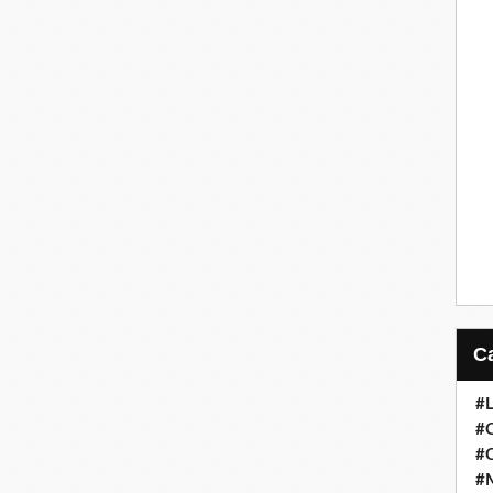
#
#
#
#