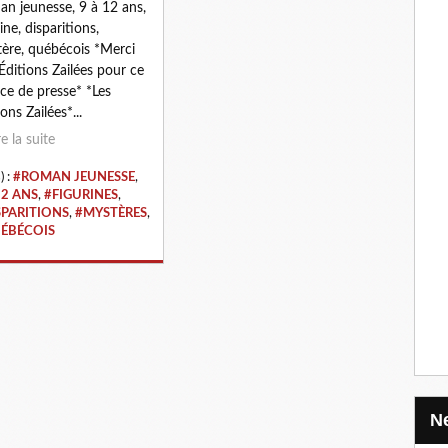
n jeunesse, 9 à 12 ans,
ine, disparitions,
ère, québécois *Merci
Éditions Zailées pour ce
ice de presse* *Les
ons Zailées*...
re la suite
) :
#ROMAN JEUNESSE
,
12 ANS
,
#FIGURINES
,
SPARITIONS
,
#MYSTÈRES
,
ÉBÉCOIS