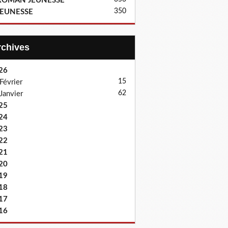
ROMAN JEUNESSE
350
JEUNESSE
Archives
26
15
Février
62
Janvier
25
24
23
22
21
20
19
18
17
16