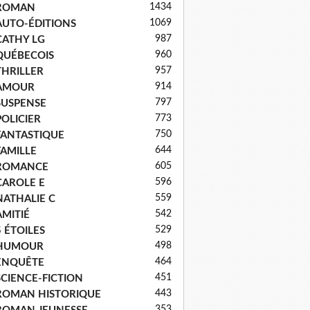
1434
ROMAN
1069
AUTO-ÉDITIONS
987
CATHY LG
960
QUÉBECOIS
957
THRILLER
914
AMOUR
797
SUSPENSE
773
POLICIER
750
FANTASTIQUE
644
FAMILLE
605
ROMANCE
596
CAROLE E
559
NATHALIE C
542
AMITIÉ
529
5 ÉTOILES
498
HUMOUR
464
ENQUÊTE
451
SCIENCE-FICTION
443
ROMAN HISTORIQUE
353