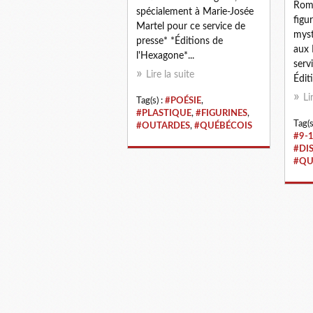
Roma
spécialement à Marie-Josée
figur
Martel pour ce service de
myst
presse* *Éditions de
aux 
l'Hexagone*...
serv
Lire la suite
Éditi
Li
Tag(s) :
#POÉSIE
,
#PLASTIQUE
,
#FIGURINES
,
Tag(s
#OUTARDES
,
#QUÉBÉCOIS
#9-
#DI
#QU