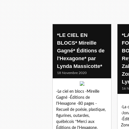
figurines
*LE CIEL EN
*L
BLOCS* Mireille
FO
Gagné* Éditions de
BO
l'Hexagone* par
Re
Lynda Massicotte*
Zai
18 Novembre 2020
Zo
Ly
16 
-Le ciel en blocs -Mireille
Gagné -Éditions de
l'Hexagone -80 pages -
-La 
Recueil de poésie, plastique,
-Jon
figurines, outardes,
-Édi
québécois *Merci aux
Zone
Éditions de l'Hexagone,