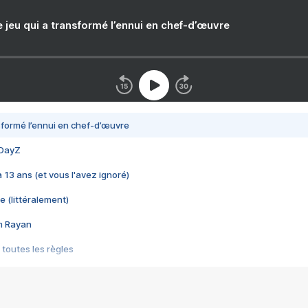
e jeu qui a transformé l’ennui en chef-d’œuvre
nsformé l’ennui en chef-d’œuvre
 DayZ
 a 13 ans (et vous l'avez ignoré)
e (littéralement)
im Rayan
 toutes les règles
s les jeux vidéo
us choquant de Rockstar ? - Le scandale BULLY