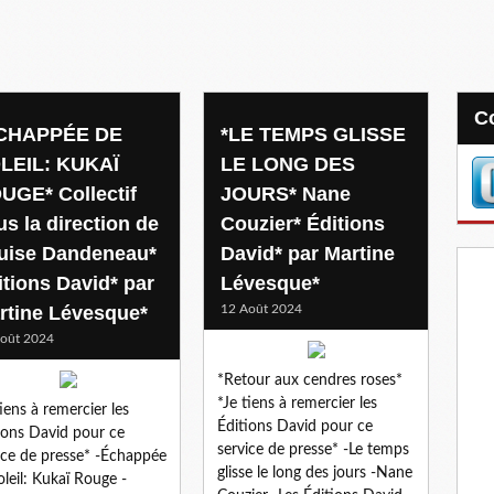
CHAPPÉE DE
*LE TEMPS GLISSE
LEIL: KUKAÏ
LE LONG DES
UGE* Collectif
JOURS* Nane
us la direction de
Couzier* Éditions
uise Dandeneau*
David* par Martine
itions David* par
Lévesque*
rtine Lévesque*
12 Août 2024
oût 2024
*Retour aux cendres roses*
*Je tiens à remercier les
tiens à remercier les
Éditions David pour ce
ions David pour ce
service de presse* -Le temps
ice de presse* -Échappée
glisse le long des jours -Nane
oleil: Kukaï Rouge -