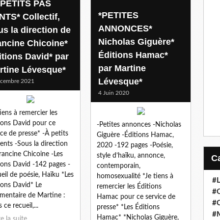
 PETITS PAS
*PETITES
NTS* Collectif,
ANNONCES*
us la direction de
Nicholas Giguère*
ancine Chicoine*
Éditions Hamac*
itions David* par
par Martine
rtine Lévesque*
Lévesque*
écembre 2021
4 Juin 2020
tiens à remercier les
ions David pour ce
-Petites annonces -Nicholas
ice de presse* -À petits
Giguère -Éditions Hamac,
lents -Sous la direction
2020 -192 pages -Poésie,
rancine Chicoine -Les
style d’haïku, annonce,
ions David -142 pages -
contemporain,
eil de poésie, Haïku *Les
homosexualité *Je tiens à
#
ions David* Le
remercier les Éditions
#
entaire de Martine :
Hamac pour ce service de
#
ce recueil,...
presse* *Les Éditions
#
Hamac* *Nicholas Giguère,
re la suite