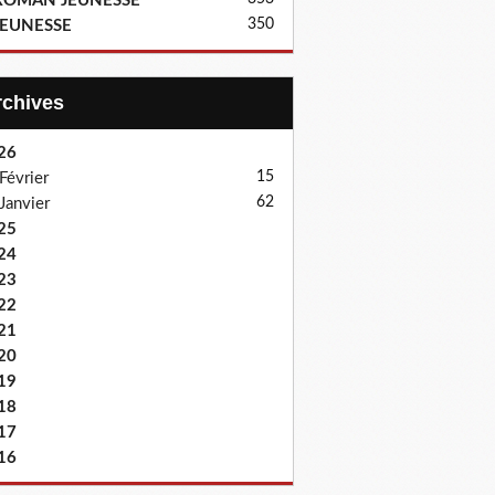
ROMAN JEUNESSE
350
JEUNESSE
Archives
26
15
Février
62
Janvier
25
24
23
22
21
20
19
18
17
16