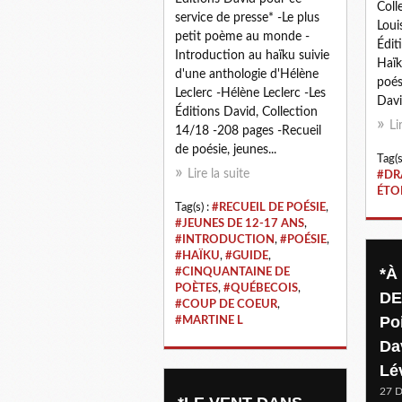
Coll
service de presse* -Le plus
Loui
petit poème au monde -
Édit
Introduction au haïku suivie
Haïk
d'une anthologie d'Hélène
poés
Leclerc -Hélène Leclerc -Les
Davi
Éditions David, Collection
Li
14/18 -208 pages -Recueil
de poésie, jeunes...
Tag(s
Lire la suite
#DR
ÉTO
Tag(s) :
#RECUEIL DE POÉSIE
,
#JEUNES DE 12-17 ANS
,
#INTRODUCTION
,
#POÉSIE
,
#HAÏKU
,
#GUIDE
,
*À
#CINQUANTAINE DE
POÈTES
,
#QUÉBECOIS
,
DE
#COUP DE COEUR
,
Poi
#MARTINE L
Da
Lé
27 