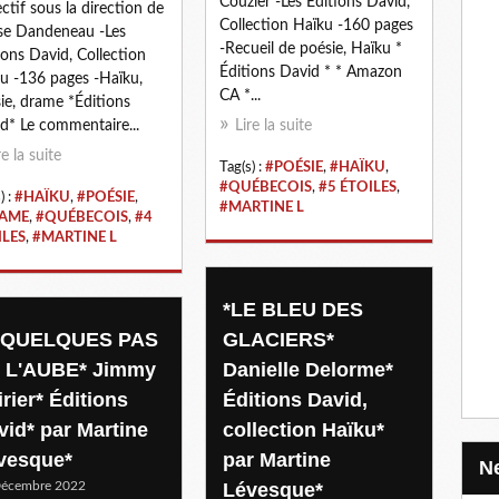
Couzier -Les Éditions David,
ectif sous la direction de
Collection Haïku -160 pages
se Dandeneau -Les
-Recueil de poésie, Haïku *
ions David, Collection
Éditions David * * Amazon
u -136 pages -Haïku,
CA *...
ie, drame *Éditions
d* Le commentaire...
Lire la suite
re la suite
Tag(s) :
#POÉSIE
,
#HAÏKU
,
#QUÉBECOIS
,
#5 ÉTOILES
,
) :
#HAÏKU
,
#POÉSIE
,
#MARTINE L
AME
,
#QUÉBECOIS
,
#4
ILES
,
#MARTINE L
*LE BLEU DES
 QUELQUES PAS
GLACIERS*
 L'AUBE* Jimmy
Danielle Delorme*
rier* Éditions
Éditions David,
vid* par Martine
collection Haïku*
vesque*
par Martine
Décembre 2022
Lévesque*