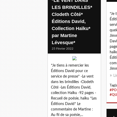
*LE VENT DANS
LES BRINDILLES*
Clodeth Côté*
*Je 
Édit
Éditions David,
serv
Collection Haïku*
quel
par Martine
Jimm
Davi
Lévesque*
page
25 Février 2022
haïk
Édit
comm
*Je tiens à remercier les
Jimm
Éditions David pour ce
Li
service de presse* -Le vent
dans les brindilles -Clodeth
Tag(s
Côté -Les Éditions David,
#PO
collection Haïku -92 pages -
#QU
Recueil de poésie, haïku *Les
Éditions David* Le
commentaire de Martine :
Au fil de sa poésie,...