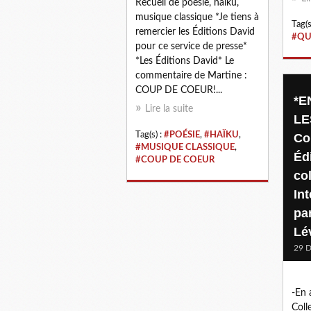
Recueil de poésie, haïku,
musique classique *Je tiens à
Tag(s
remercier les Éditions David
#QU
pour ce service de presse*
*Les Éditions David* Le
commentaire de Martine :
COUP DE COEUR!...
*E
Lire la suite
LE
Tag(s) :
#POÉSIE
,
#HAÏKU
,
Col
#MUSIQUE CLASSIQUE
,
Éd
#COUP DE COEUR
co
In
pa
Lé
29 
-En 
Coll