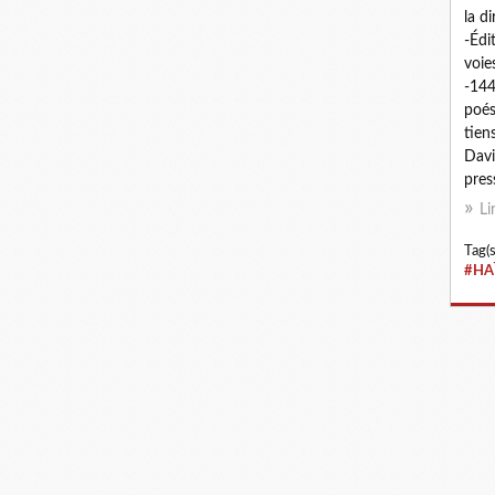
la d
-Édi
voie
-144
poés
tien
Davi
press
Li
Tag(s
#HA