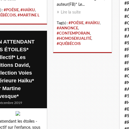
#
auteur(FB)* Le...
#
) :
#POÉSIE
,
#HAÏKU
,
Lire la suite
ÉBÉCOIS
,
#MARTINE L
#
#
Tag(s) :
#POÉSIE
,
#HAÏKU
,
#ANNONCE
,
#
#CONTEMPORAIN
,
#
#HOMOSEXUALITÉ
,
N ATTENDANT
#
#QUÉBÉCOIS
S ÉTOILES*
#
#
lectif* Les
#
itions David,
#
llection Voies
#
térieure Haïku*
#
r Martine
#
vesque*
#
#
Décembre 2019
#
#
attendant les étoiles -
#
ectif sur l'enfance, sous