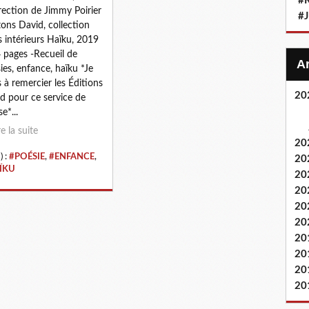
#
irection de Jimmy Poirier
#
tons David, collection
s intérieurs Haïku, 2019
 pages -Recueil de
ies, enfance, haïku *Je
s à remercier les Éditions
20
d pour ce service de
e*...
re la suite
20
) :
#POÉSIE
,
#ENFANCE
,
20
ÏKU
20
20
20
20
20
20
20
20