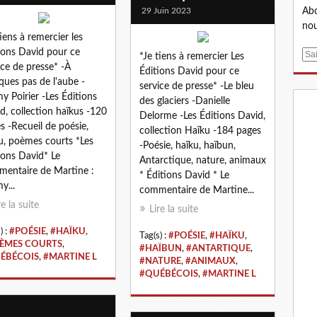
Abo
29 Juin 2023
nou
tiens à remercier les
ions David pour ce
E
*Je tiens à remercier Les
ice de presse* -À
m
Éditions David pour ce
ques pas de l'aube -
a
service de presse* -Le bleu
y Poirier -Les Éditions
i
des glaciers -Danielle
d, collection haïkus -120
l
Delorme -Les Éditions David,
s -Recueil de poésie,
collection Haïku -184 pages
u, poèmes courts *Les
-Poésie, haïku, haïbun,
ions David* Le
Antarctique, nature, animaux
entaire de Martine :
* Éditions David * Le
y...
commentaire de Martine...
re la suite
Lire la suite
) :
#POÉSIE
,
#HAÏKU
,
Tag(s) :
#POÉSIE
,
#HAÏKU
,
ÈMES COURTS
,
#HAÏBUN
,
#ANTARTIQUE
,
ÉBÉCOIS
,
#MARTINE L
#NATURE
,
#ANIMAUX
,
#QUÉBÉCOIS
,
#MARTINE L