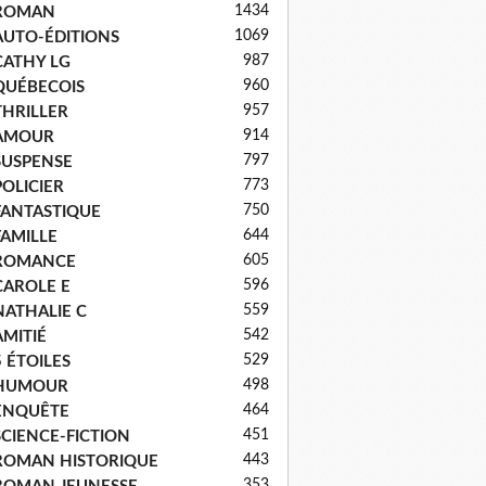
1434
ROMAN
1069
AUTO-ÉDITIONS
987
CATHY LG
960
QUÉBECOIS
957
THRILLER
914
AMOUR
797
SUSPENSE
773
POLICIER
750
FANTASTIQUE
644
FAMILLE
605
ROMANCE
596
CAROLE E
559
NATHALIE C
542
AMITIÉ
529
5 ÉTOILES
498
HUMOUR
464
ENQUÊTE
451
SCIENCE-FICTION
443
ROMAN HISTORIQUE
353