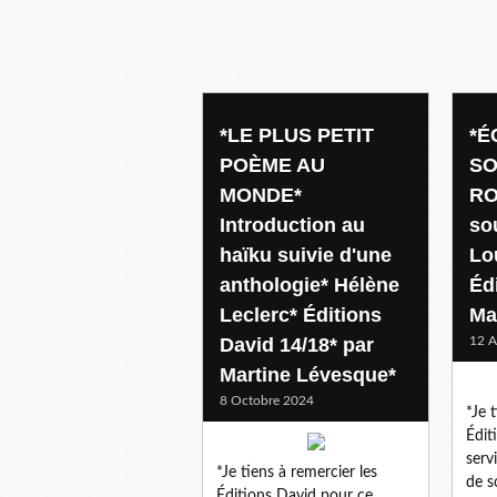
haiku
*LE PLUS PETIT
*É
POÈME AU
SO
MONDE*
RO
Introduction au
so
haïku suivie d'une
Lo
anthologie* Hélène
Éd
Leclerc* Éditions
Ma
David 14/18* par
12 A
Martine Lévesque*
8 Octobre 2024
*Je 
Édit
serv
*Je tiens à remercier les
de s
Éditions David pour ce