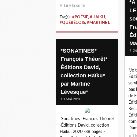
*À
Lire la suite
LE
Tag(s) :
#POÉSIE
,
#HAÏKU
,
so
#QUÉBÉCOIS
,
#MARTINE L
Fr
Éd
Ma
*SONATINES*
9 D
François Théorêt*
Éditions David,
*Je 
collection Haïku*
Édit
par Martine
serv
pas 
Lévesque*
de F
10 Mai 2020
Édit
Recu
Édit
-Sonatines -François Théorêt
comm
-Éditions David, collection
Dans 
Haïku, 2020 -88 pages -
Li