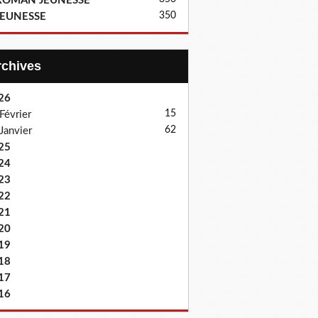
ROMAN JEUNESSE
350
JEUNESSE
Archives
26
15
Février
62
Janvier
25
24
23
22
21
20
19
18
17
16