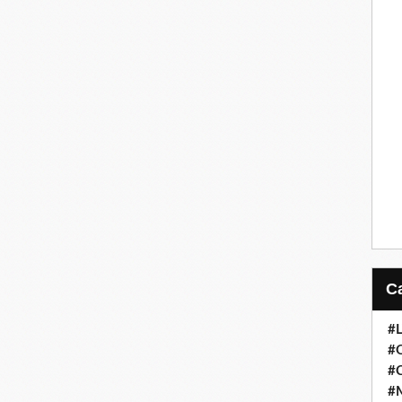
#
#
#
#