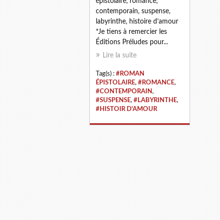
épistolaire, romance,
contemporain, suspense,
labyrinthe, histoire d’amour
*Je tiens à remercier les
Éditions Préludes pour...
Lire la suite
Tag(s) :
#ROMAN
ÉPISTOLAIRE
,
#ROMANCE
,
#CONTEMPORAIN
,
#SUSPENSE
,
#LABYRINTHE
,
#HISTOIR D'AMOUR