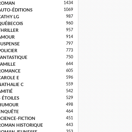
1434
ROMAN
1069
AUTO-ÉDITIONS
987
CATHY LG
960
QUÉBECOIS
957
THRILLER
914
AMOUR
797
SUSPENSE
773
POLICIER
750
FANTASTIQUE
644
FAMILLE
605
ROMANCE
596
CAROLE E
559
NATHALIE C
542
AMITIÉ
529
5 ÉTOILES
498
HUMOUR
464
ENQUÊTE
451
SCIENCE-FICTION
443
ROMAN HISTORIQUE
353