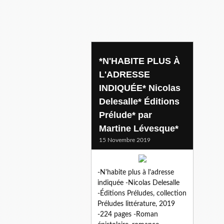
histoir d'amour
*N'HABITE PLUS À
L'ADRESSE
INDIQUÉE* Nicolas
Delesalle* Éditions
Prélude* par
Martine Lévesque*
15 Novembre 2019
-N'habite plus à l'adresse
indiquée -Nicolas Delesalle
-Éditions Préludes, collection
Préludes littérature, 2019
-224 pages -Roman