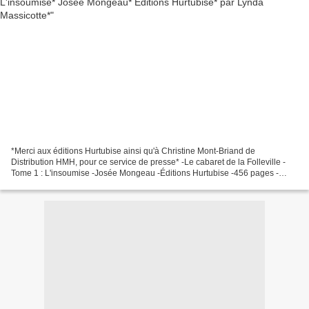
*Merci aux éditions Hurtubise ainsi qu'à Christine Mont-Briand de
Distribution HMH, pour ce service de presse* -Le cabaret de la Folleville -
Tome 1 : L'insoumise -Josée Mongeau -Éditions Hurtubise -456 pages -
Roman historique, immigration, exil, migration,...