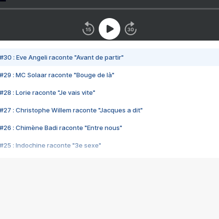
#30 : Eve Angeli raconte "Avant de partir"
#29 : MC Solaar raconte "Bouge de là"
28 : Lorie raconte "Je vais vite"
#27 : Christophe Willem raconte "Jacques a dit"
#26 : Chimène Badi raconte "Entre nous"
#25 : Indochine raconte "3e sexe"
#24 : Zaho raconte "C'est chelou"
#23 : Patrick Bruel raconte "Au café des délices"
#22 : Kyo raconte "Le chemin"
#21 : Nolwenn Leroy raconte "Cassé"