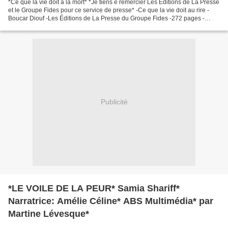
*Ce que la vie doit à la mort* *Je tiens è remercier Les Éditions de La Presse
et le Groupe Fides pour ce service de presse* -Ce que la vie doit au rire -
Boucar Diouf -Les Éditions de La Presse du Groupe Fides -272 pages -
Humour, rire, diversité, simplicité,...
Publicité
*LE VOILE DE LA PEUR* Samia Shariff*
Narratrice: Amélie Céline* ABS Multimédia* par
Martine Lévesque*