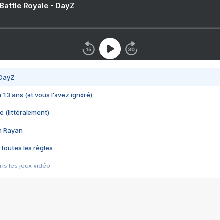
 Battle Royale - DayZ
 DayZ
 a 13 ans (et vous l'avez ignoré)
e (littéralement)
im Rayan
 toutes les règles
s les jeux vidéo
us choquant de Rockstar ? - Le scandale BULLY
e plus moche de Steam
du RÊVE tourne au CAUCHEMAR