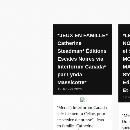
jeux
*JEUX EN FAMILLE*
*L
Catherine
NO
Steadman* Éditions
et
Escales Noires via
MO
Interforum Canada*
MA
par Lynda
St
Massicotte*
Éd
19 Janvier 2025
Et 
17 
*Merci à Interforum Canada,
spécialement à Céline, pour
*Mer
ce service de presse* -Jeux
Domi
en famille -Catherine
spéc