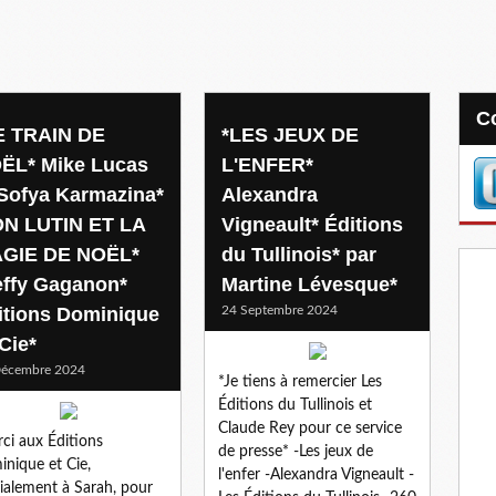
E TRAIN DE
*LES JEUX DE
ËL* Mike Lucas
L'ENFER*
 Sofya Karmazina*
Alexandra
N LUTIN ET LA
Vigneault* Éditions
GIE DE NOËL*
du Tullinois* par
effy Gaganon*
Martine Lévesque*
itions Dominique
24 Septembre 2024
Cie*
Décembre 2024
*Je tiens à remercier Les
Éditions du Tullinois et
Claude Rey pour ce service
ci aux Éditions
de presse* -Les jeux de
nique et Cie,
l'enfer -Alexandra Vigneault -
ialement à Sarah, pour