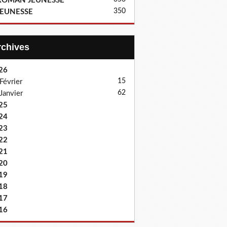
ROMAN JEUNESSE
350
JEUNESSE
Archives
26
15
Février
62
Janvier
25
24
23
22
21
20
19
18
17
16