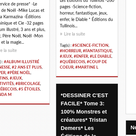
Les Éditions du Tullinois -260
ervice de presse* -Le
pages -Science-fiction,
n de Noël -Mike Lucas et
horreur, fantastique, jeux,
a Karmazina -Éditions
enfer, le Diable * Éditions du
nique et Cie -32 pages
Tullinois...
um illustré, 3 ans et plus,
Lire la suite
r, Père Noël, Noël -Mon
 et la magie...
Tag(s) :
#SCIENCE-FICTION
,
re la suite
#HORREUR
,
#FANTASTIQUE
,
#JEUX
,
#ENFER
,
#LE DIABLE
,
) :
#ALBUM ILLUSTRÉ
#QUÉBECOIS
,
#COUP DE
NESSE
,
#2 ANS ET PLUS
,
COEUR
,
#MARTINE L
VER
,
#PÈRE NOËL
,
TINS
,
#JEUX
,
TIVITÉS
,
#BRICOLAGE
,
ÉBECOIS
,
#5 ÉTOILES
,
*DESSINER C'EST
NDA M
FACILE* Tome 3:
100% Monstres et
créatures* Tristan
Demers* Les