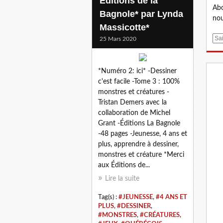
Éditions de la
Abo
Bagnole* par Lynda
nou
Massicotte*
E
25 Mars 2020
m
a
i
*Numéro 2: ici* -Dessiner
l
c'est facile -Tome 3 : 100%
monstres et créatures -
Tristan Demers avec la
collaboration de Michel
Grant -Éditions La Bagnole
-48 pages -Jeunesse, 4 ans et
plus, apprendre à dessiner,
monstres et créature *Merci
aux Éditions de...
Lire la suite
Tag(s) :
#JEUNESSE
,
#4 ANS ET
PLUS
,
#DESSINER
,
#MONSTRES
,
#CRÉATURES
,