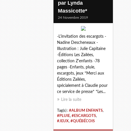
par Lynda
Massicotte*
24 Novembre 2019
-L'invitation des escargots -
Nadine Descheneaux -
Illustration : Julie Capitaine
-Éditions Les Zailées,
collection Z'enfants -78
pages -Enfants, pluie,
escargots, jeux *Merci aux
Éditions Zailées,
spécialement à Claudie pour
ce service de presse* *Les...
Lire la suite
Tag(s) :
#ALBUM ENFANTS
,
#PLUIE
,
#ESCARGOTS
,
#JEUX
,
#QUÉBÉCOIS