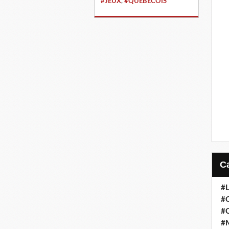
#JEUX
,
#QUÉBÉCOIS
#
#
#
#