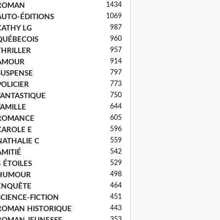
1434
ROMAN
1069
AUTO-ÉDITIONS
987
CATHY LG
960
QUÉBECOIS
957
THRILLER
914
AMOUR
797
SUSPENSE
773
POLICIER
750
FANTASTIQUE
644
FAMILLE
605
ROMANCE
596
CAROLE E
559
NATHALIE C
542
AMITIÉ
529
5 ÉTOILES
498
HUMOUR
464
ENQUÊTE
451
SCIENCE-FICTION
443
ROMAN HISTORIQUE
353