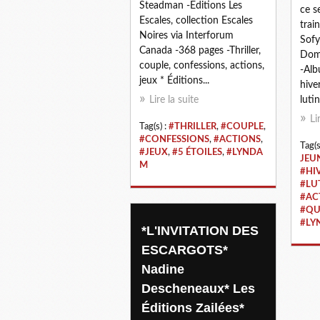
Steadman -Éditions Les
ce s
Escales, collection Escales
trai
Noires via Interforum
Sofy
Canada -368 pages -Thriller,
Domi
couple, confessions, actions,
-Alb
jeux * Éditions...
hive
Lire la suite
lutin
Li
Tag(s) :
#THRILLER
,
#COUPLE
,
#CONFESSIONS
,
#ACTIONS
,
Tag(s
#JEUX
,
#5 ÉTOILES
,
#LYNDA
JEU
M
#HI
#LU
#AC
#QU
#LY
*L'INVITATION DES
ESCARGOTS*
Nadine
Descheneaux* Les
Éditions Zailées*