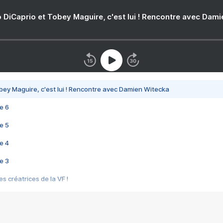
 DiCaprio et Tobey Maguire, c'est lui ! Rencontre avec Dam
bey Maguire, c'est lui ! Rencontre avec Damien Witecka
e 6
e 5
e 4
e 3
s créatrices de la VF !
e 2
e 1