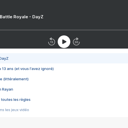
 Battle Royale - DayZ
 DayZ
 a 13 ans (et vous l'avez ignoré)
e (littéralement)
im Rayan
 toutes les règles
s les jeux vidéo
us choquant de Rockstar ? - Le scandale BULLY