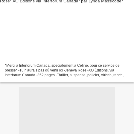
*Merci à Interforum Canada, spécialement à Céline, pour ce service de
presse* -Tu n'aurais pas dû venir ici -Jeneva Rose -XO Éditions, via
Interforum Canada -352 pages -Thriller, suspense, policier, Airbnb, ranch,
liaison * XO Éditions * * Amazon FR ***...