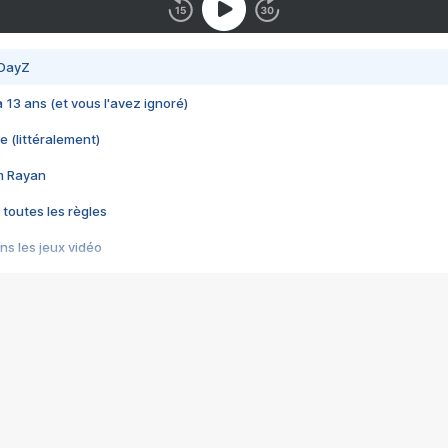
 DayZ
 a 13 ans (et vous l'avez ignoré)
e (littéralement)
im Rayan
 toutes les règles
s les jeux vidéo
us choquant de Rockstar ? - Le scandale BULLY
e plus moche de Steam
du RÊVE tourne au CAUCHEMAR
pendant 8 heures
it… à tort