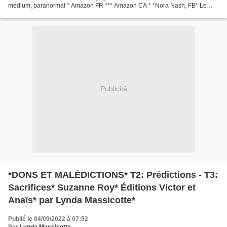
médium, paranormal * Amazon FR *** Amazon CA * *Nora Nash, FB* Le
commentaire de Lynda : ♥ Coup de...
Publicité
*DONS ET MALÉDICTIONS* T2: Prédictions - T3:
Sacrifices* Suzanne Roy* Éditions Victor et
Anaïs* par Lynda Massicotte*
Publié le 04/09/2022 à 07:52
Par
Lynda Massicotte