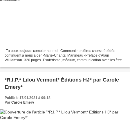
-Tu peux toujours compter sur moi -Comment nos êtres chers décédés
continuent à nous aider -Marie-Chantal Martineau -Préface d'Alain
Williamson -320 pages -Ésotérisme, médium, communication avec les êtres
décédés *Merci aux éditions Le Dauphin Blanc pour...
*R.I.P.* Lilou Vermont* Éditions HJ* par Carole
Emery*
Publié le 17/01/2021 à 09:18
Par
Carole Emery