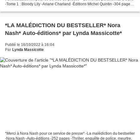
-Tome 1 : Bloody Lily -Ariane Charland -Éditions Michel Quintin -304 pages -
Roman jeunesse, 11 ans et plus, sorcière, médium,...
*LA MALÉDICTION DU BESTSELLER* Nora
Nash* Auto-éditions* par Lynda Massicotte*
Publié le 16/10/2022 à 16:04
Par
Lynda Massicotte
*Merci à Nora Nash pour ce service de presse* -La malédiction du bestseller
-Nora Nash -Auto-éditions -252 pages -Thriller, enquête de police, meurtre,