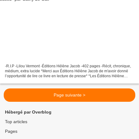
-R.I.P -Lilou Vermont -Éditions Hélène Jacob -402 pages -Récit, chronique,
médium, extra lucide *Merci aux Éditions Hélène Jacob de m'avoir donné
l’opportunité de lire ce livre en lecture de presse* *Les Éditions Hélène
Jacob* * Amazon FR *** Amazon CA...
Page suivante >
Hébergé par Overblog
Top articles
Pages