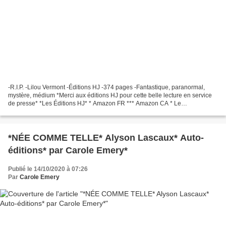
-R.I.P. -Lilou Vermont -Éditions HJ -374 pages -Fantastique, paranormal,
mystère, médium *Merci aux éditions HJ pour cette belle lecture en service
de presse* *Les Éditions HJ* * Amazon FR *** Amazon CA * Le
commentaire de Carole: Belle surprise que ce...
*NÉE COMME TELLE* Alyson Lascaux* Auto-
éditions* par Carole Emery*
Publié le 14/10/2020 à 07:26
Par
Carole Emery