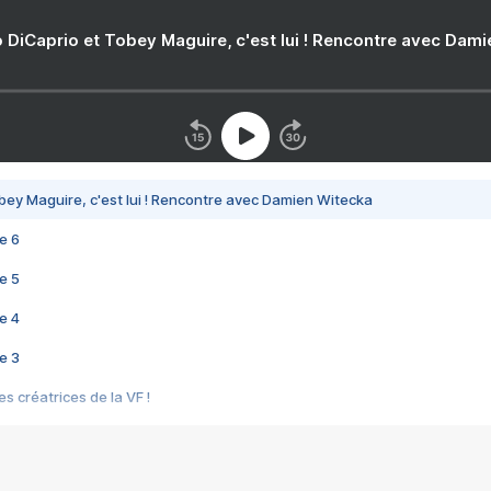
 DiCaprio et Tobey Maguire, c'est lui ! Rencontre avec Dam
bey Maguire, c'est lui ! Rencontre avec Damien Witecka
e 6
e 5
e 4
e 3
s créatrices de la VF !
e 2
e 1