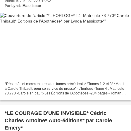
Publié le 23/03/2022 à 15:52
Par
Lynda Massicotte
*Résumés et commentaires des tomes précédents* *Tomes 1-2 et 3* *Merci
à Carole Thibault, pour ce service de presse* -L'horloge -Tome 4 : Matricule
73.770 -Carole Thibault -Les Éditions de l'Apothéose -284 pages -Roman,
saga, suspense, policier, détective,...
*LE COURAGE D'UNE INVISIBLE* Cédric
Charles Antoine* Auto-éditions* par Carole
Emery*