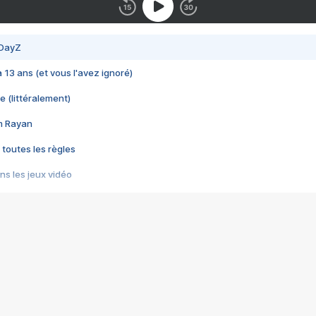
 DayZ
 a 13 ans (et vous l'avez ignoré)
e (littéralement)
im Rayan
 toutes les règles
s les jeux vidéo
us choquant de Rockstar ? - Le scandale BULLY
e plus moche de Steam
du RÊVE tourne au CAUCHEMAR
pendant 8 heures
it… à tort