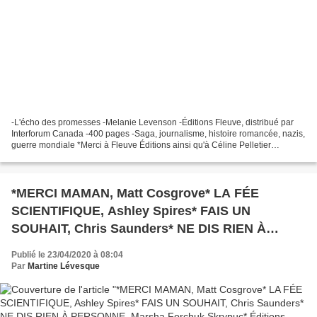
-L'écho des promesses -Melanie Levenson -Éditions Fleuve, distribué par
Interforum Canada -400 pages -Saga, journalisme, histoire romancée, nazis,
guerre mondiale *Merci à Fleuve Éditions ainsi qu'à Céline Pelletier
d'Interforum Canada pour ce service...
*MERCI MAMAN, Matt Cosgrove* LA FÉE
SCIENTIFIQUE, Ashley Spires* FAIS UN
SOUHAIT, Chris Saunders* NE DIS RIEN À
PERSONNE, Marsha Forchuk Skrypuc* Éditions
Publié le 23/04/2020 à 08:04
Scholastic, distribué par Virgolia* par Martine
Par
Martine Lévesque
Lévesque*