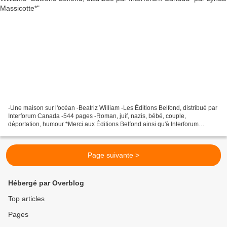
-Une maison sur l'océan -Beatriz William -Les Éditions Belfond, distribué par
Interforum Canada -544 pages -Roman, juif, nazis, bébé, couple,
déportation, humour *Merci aux Éditions Belfond ainsi qu'à Interforum
Canada, pour ce service de presse* *Les...
Page suivante >
Hébergé par Overblog
Top articles
Pages