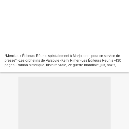
*Merci aux Éditeurs Réunis spécialement à Marjolaine, pour ce service de
presse* -Les orphelins de Varsovie -Kelly Rimer -Les Éditeurs Réunis -430
pages -Roman historique, histoire vraie, 2e guerre mondiale, juif, nazis,
famille, déportation * Les Éditeurs...