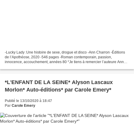
-Lucky Lady :Une histoire de sexe, drogue et disco -Ann Charron -Éditions
de l’Apothéose, 2020 -546 pages -Roman contemporain, passion,
innocence, accouchement, années 80 *Je tiens à remercier l’auteure Ann
Charron et DOLA Communications pour ce service...
*L'ENFANT DE LA SEINE* Alyson Lascaux
Morlon* Auto-éditions* par Carole Emery*
Publié le 13/10/2020 à 18:47
Par
Carole Emery