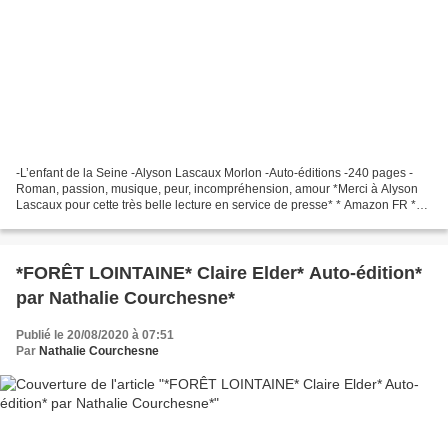
-L’enfant de la Seine -Alyson Lascaux Morlon -Auto-éditions -240 pages -
Roman, passion, musique, peur, incompréhension, amour *Merci à Alyson
Lascaux pour cette très belle lecture en service de presse* * Amazon FR ***
Amazon CA * *Alyson Lascaux, auteure(FB)* Le...
*FORÊT LOINTAINE* Claire Elder* Auto-édition*
par Nathalie Courchesne*
Publié le 20/08/2020 à 07:51
Par
Nathalie Courchesne