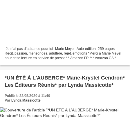
-Je n’ai pas d’attirance pour toi -Marie Meyel -Auto-édition -259 pages -
Récit, passion, mensonges, adultère, rejet, émotions *Merci à Marie Meyel
pour cette lecture en service de presse* * Amazon FR *** Amazon CA *
*Marie Meyel, auteure(FB)* Le commentaire...
*UN ÉTÉ À L'AUBERGE* Marie-Krystel Gendron*
Les Éditeurs Réunis* par Lynda Massicotte*
Publié le 22/05/2020 à 11:40
Par
Lynda Massicotte