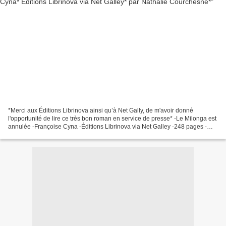
*Merci aux Éditions Librinova ainsi qu’à Net Gally, de m'avoir donné
l'opportunité de lire ce très bon roman en service de presse* -Le Milonga est
annulée -Françoise Cyna -Éditions Librinova via Net Galley -248 pages -
Roman, danse, tango, passion, Argentine,...