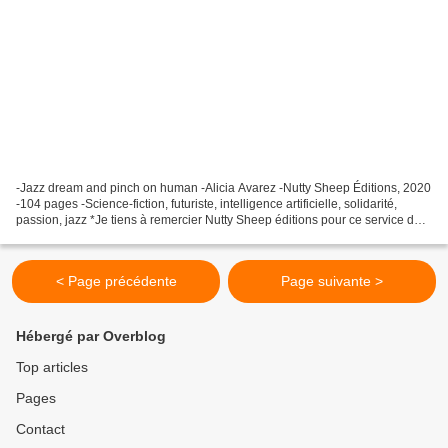
-Jazz dream and pinch on human -Alicia Avarez -Nutty Sheep Éditions, 2020
-104 pages -Science-fiction, futuriste, intelligence artificielle, solidarité,
passion, jazz *Je tiens à remercier Nutty Sheep éditions pour ce service de
presse* *Nutty Sheep Éditions*...
< Page précédente
Page suivante >
Hébergé par Overblog
Top articles
Pages
Contact