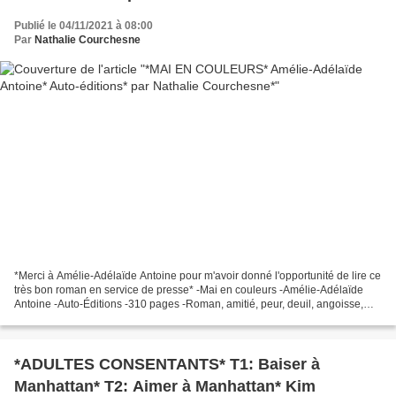
Publié le 04/11/2021 à 08:00
Par
Nathalie Courchesne
*Merci à Amélie-Adélaïde Antoine pour m'avoir donné l'opportunité de lire ce
très bon roman en service de presse* -Mai en couleurs -Amélie-Adélaïde
Antoine -Auto-Éditions -310 pages -Roman, amitié, peur, deuil, angoisse,
passion, social, relations familiales,...
*ADULTES CONSENTANTS* T1: Baiser à
Manhattan* T2: Aimer à Manhattan* Kim