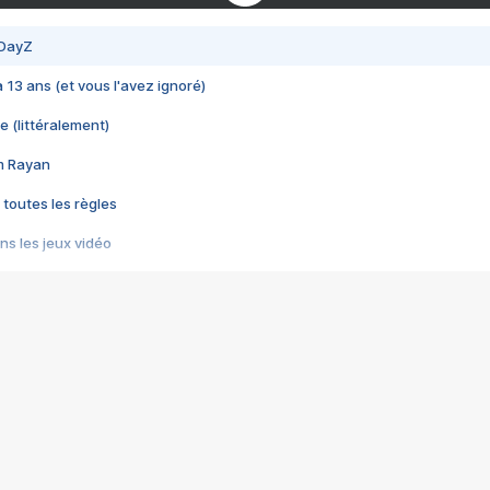
 DayZ
 a 13 ans (et vous l'avez ignoré)
e (littéralement)
im Rayan
 toutes les règles
s les jeux vidéo
us choquant de Rockstar ? - Le scandale BULLY
e plus moche de Steam
du RÊVE tourne au CAUCHEMAR
pendant 8 heures
it… à tort
umiliés par un jeu vidéo