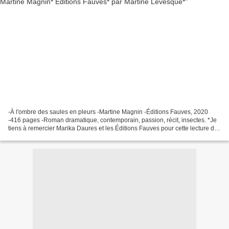
-À l'ombre des saules en pleurs -Martine Magnin -Éditions Fauves, 2020
-416 pages -Roman dramatique, contemporain, passion, récit, insectes. *Je
tiens à remercier Marika Daures et les Éditions Fauves pour cette lecture de
presse* *Éditions Fauves* * Amazon...