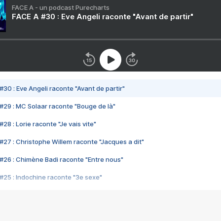
FACE A - un podcast Purecharts
FACE A #30 : Eve Angeli raconte "Avant de partir"
#30 : Eve Angeli raconte "Avant de partir"
#29 : MC Solaar raconte "Bouge de là"
28 : Lorie raconte "Je vais vite"
#27 : Christophe Willem raconte "Jacques a dit"
#26 : Chimène Badi raconte "Entre nous"
#25 : Indochine raconte "3e sexe"
#24 : Zaho raconte "C'est chelou"
#23 : Patrick Bruel raconte "Au café des délices"