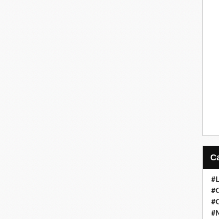
#
#
#
#