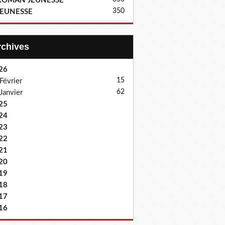
ROMAN JEUNESSE
350
JEUNESSE
Archives
26
15
Février
62
Janvier
25
24
23
22
21
20
19
18
17
16