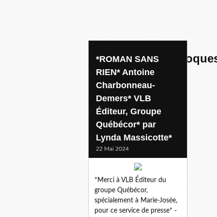
personnages loufoque
*ROMAN SANS
RIEN* Antoine
Charbonneau-
Demers* VLB
Éditeur, Groupe
Québécor* par
Lynda Massicotte*
22 Mai 2024
*Merci à VLB Éditeur du
groupe Québécor,
spécialement à Marie-Josée,
pour ce service de presse* -