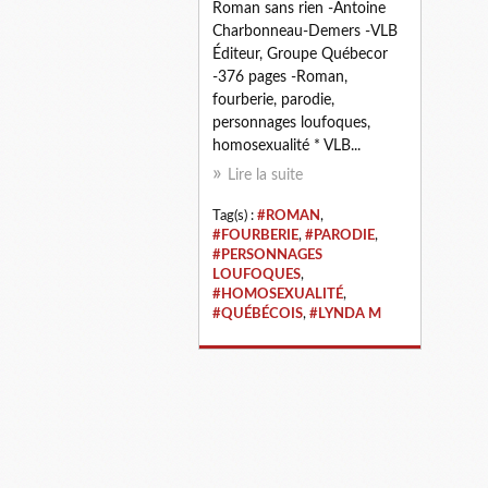
Roman sans rien -Antoine
Charbonneau-Demers -VLB
Éditeur, Groupe Québecor
-376 pages -Roman,
fourberie, parodie,
personnages loufoques,
homosexualité * VLB...
Lire la suite
Tag(s) :
#ROMAN
,
#FOURBERIE
,
#PARODIE
,
#PERSONNAGES
LOUFOQUES
,
#HOMOSEXUALITÉ
,
#QUÉBÉCOIS
,
#LYNDA M