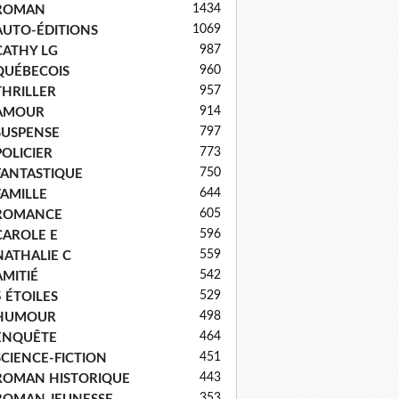
1434
ROMAN
1069
AUTO-ÉDITIONS
987
CATHY LG
960
QUÉBECOIS
957
THRILLER
914
AMOUR
797
SUSPENSE
773
POLICIER
750
FANTASTIQUE
644
FAMILLE
605
ROMANCE
596
CAROLE E
559
NATHALIE C
542
AMITIÉ
529
5 ÉTOILES
498
HUMOUR
464
ENQUÊTE
451
SCIENCE-FICTION
443
ROMAN HISTORIQUE
353