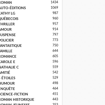
1434
ROMAN
1069
AUTO-ÉDITIONS
987
CATHY LG
960
QUÉBECOIS
957
THRILLER
914
AMOUR
797
SUSPENSE
773
POLICIER
750
FANTASTIQUE
644
FAMILLE
605
ROMANCE
596
CAROLE E
559
NATHALIE C
542
AMITIÉ
529
5 ÉTOILES
498
HUMOUR
464
ENQUÊTE
451
SCIENCE-FICTION
443
ROMAN HISTORIQUE
353