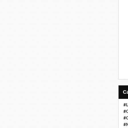
#
#
#
#