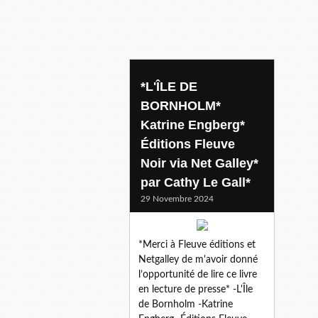
polar scandinave
*L'ÎLE DE
BORNHOLM*
Katrine Engberg*
Éditions Fleuve
Noir via Net Galley*
par Cathy Le Gall*
29 Novembre 2024
*Merci à Fleuve éditions et
Netgalley de m'avoir donné
l’opportunité de lire ce livre
en lecture de presse* -L'Île
de Bornholm -Katrine