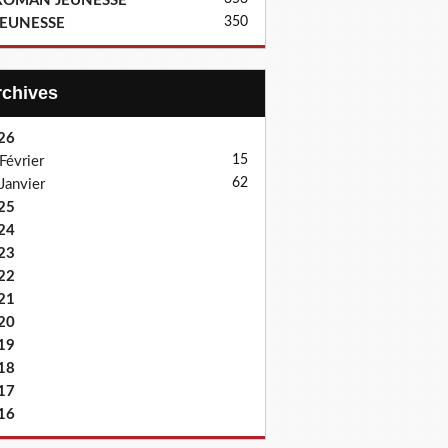
ROMAN JEUNESSE
350
JEUNESSE
Archives
26
15
Février
62
Janvier
25
24
23
22
21
20
19
18
17
16