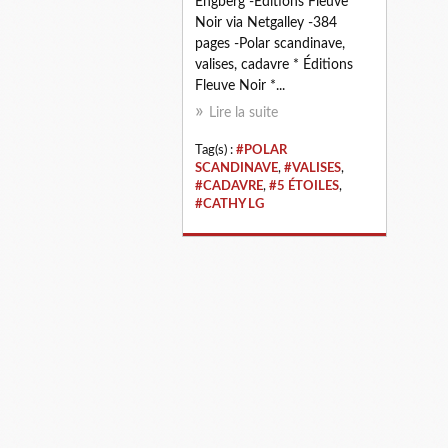
Engberg -Éditions Fleuve
Noir via Netgalley -384
pages -Polar scandinave,
valises, cadavre * Éditions
Fleuve Noir *...
Lire la suite
Tag(s) :
#POLAR
SCANDINAVE
,
#VALISES
,
#CADAVRE
,
#5 ÉTOILES
,
#CATHY LG