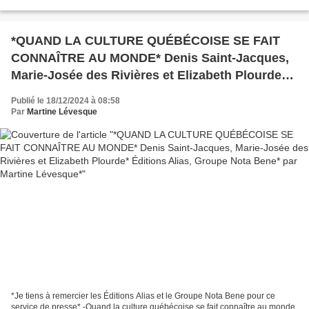
Hurtubise -356 pages -Roman historique,...
*QUAND LA CULTURE QUÉBÉCOISE SE FAIT
CONNAÎTRE AU MONDE* Denis Saint-Jacques,
Marie-Josée des Rivières et Elizabeth Plourde*
Éditions Alias, Groupe Nota Bene* par Martine
Publié le 18/12/2024 à 08:58
Lévesque*
Par
Martine Lévesque
*Je tiens à remercier les Éditions Alias et le Groupe Nota Bene pour ce
service de presse* -Quand la culture québécoise se fait connaître au monde