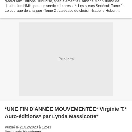
*Merci aux Éditions Hurtubise, spécialement à Christine Mont-Briand de
distribution HMH, pour ce service de presse* -Les sœurs Senécal -Tome 1 :
Le courage de changer -Tome 2 : L'audace de choisir -Isabelle Hébert
-Éditions Hurtubise -T1 :344 pages –...
Publicité
*UNE FIN D'ANNÉE MOUVEMENTÉE* Virginie T.*
Auto-éditions* par Lynda Massicotte*
Publié le 21/12/2023 à 12:43
Par
Lynda Massicotte