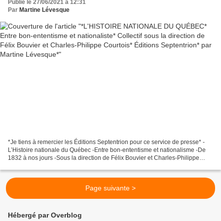
Publié le 27/06/2021 à 12:31
Lévesque*
Par
Martine Lévesque
*Je tiens à remercier les Éditions Septentrion pour ce service de presse* -
L’Histoire nationale du Québec -Entre bon-ententisme et nationalisme -De
1832 à nos jours -Sous la direction de Félix Bouvier et Charles-Philippe
Courtois -Les Éditions Septentrion,...
Page suivante >
Hébergé par Overblog