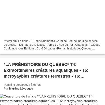
*Merci aux Éditions JCL, spécialement à Caroline Bérubé, pour ce service
de presse* -Du haut de la falaise -Tome 1 : Rue du Petit-Champlain -Claude
Coulombe -Les Éditions JCL -354 pages -Roman historique, Québec,
Château Frontenac, famille, femme de chambre,...
*LA PRÉHISTOIRE DU QUÉBEC* T4:
Extraordinaires créatures aquatiques - T5:
Incroyaybles créatures terrestres - T6:
Fabuleuses créatures volantes* Patrick Couture
Publié le 29/08/2022 à 08:06
et Martin PM* Éditions Fides* par Martine
Par
Martine Lévesque
Lévesque*