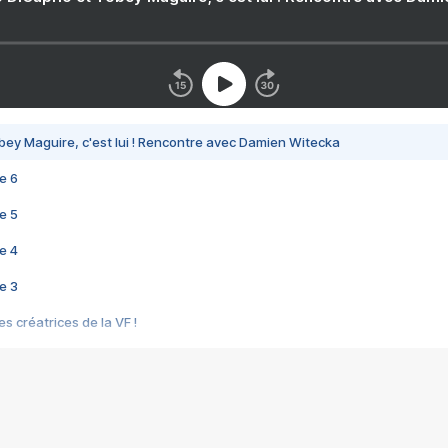
bey Maguire, c'est lui ! Rencontre avec Damien Witecka
e 6
e 5
e 4
e 3
s créatrices de la VF !
e 2
e 1
e Mektoub My Love arrive enfin ! Rencontre avec Shaïn Boumedine et Sal